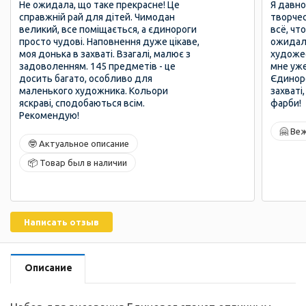
Не ожидала, що таке прекрасне! Це
Я давно
справжній рай для дітей. Чимодан
творчес
великий, все поміщається, а єдинороги
всё, чт
просто чудові. Наповнення дуже цікаве,
ожидал,
моя донька в захваті. Взагалі, малює з
художе
задоволенням. 145 предметів - це
мне уже
досить багато, особливо для
Єдиноро
маленького художника. Кольори
захваті,
яскраві, сподобаються всім.
фарби!
Рекомендую!
🤗 Ве
🤓 Актуальное описание
📦 Товар был в наличии
Написать отзыв
Описание