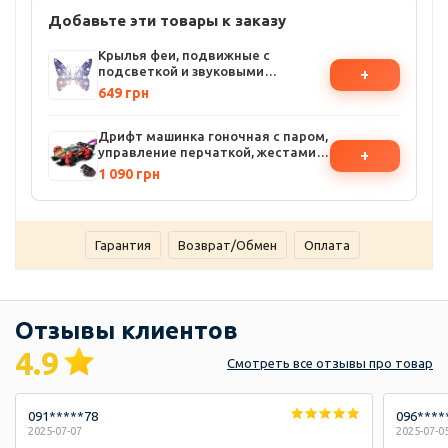
Добавьте эти товары к заказу
Крылья феи, подвижные с
подсветкой и звуковыми
+
эффектами (розовые)
649 грн
Дрифт машинка гоночная с паром,
управление перчаткой, жестами
+
рук, на пульте управления,
1 090 грн
трюковая
Гарантия
Возврат/Обмен
Оплата
Отзывы клиентов
4.9
Смотреть
все отзывы
про товар
091*****78
096****
2025-07-07
2025-07-0