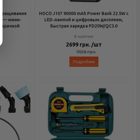
роращивания
HOCO J107 90000 mAh Power Bank 22.5W с
й — мини-
LED-лампой и цифровым дисплеем,
розрачной
Быстрая зарядка PD20W/QC3.0
В наличии
2699
грн.
/шт
7038
грн.
Подробнее