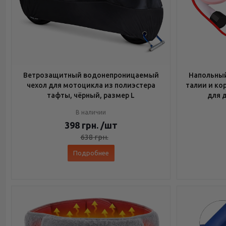
Ветрозащитный водонепроницаемый
Напольный
чехол для мотоцикла из полиэстера
талии и ко
тафты, чёрный, размер L
для 
В наличии
398
грн.
/шт
638
грн.
Подробнее