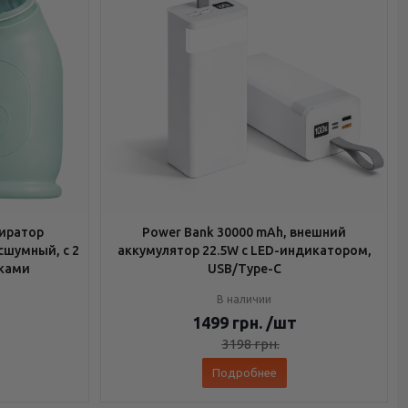
иратор
Power Bank 30000 mAh, внешний
сшумный, с 2
аккумулятор 22.5W с LED-индикатором,
ками
USB/Type-C
В наличии
1499
грн.
/шт
3198
грн.
Подробнее