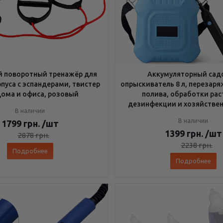
 поворотный тренажёр для
Аккумуляторный сад
рпуса с эспандерами, твистер
опрыскиватель 8 л, перезар
дома и офиса, розовый
полива, обработки рас
дезинфекции и хозяйствен
В наличии
В наличии
1799
грн.
/шт
1399
грн.
/шт
2878
грн.
2238
грн.
Подробнее
Подробнее