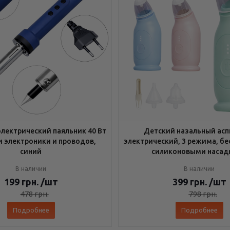
лектрический паяльник 40 Вт
Детский назальный асп
и электроники и проводов,
электрический, 3 режима, бе
синий
силиконовыми насад
В наличии
В наличии
199
грн.
/шт
399
грн.
/шт
478
грн.
798
грн.
Подробнее
Подробнее