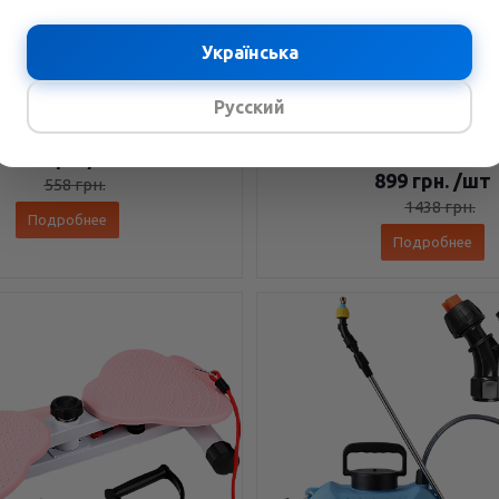
а прищепке 140 RGB LED —
Универсальный лоток для п
Українська
рная, 8 Вт, 2500K-9000K, до
растений с LED-подсветко
1150 люкс
теплица для рассады с п
Русский
крышкой
В наличии
В наличии
349
грн.
/шт
899
грн.
/шт
558
грн.
1438
грн.
Подробнее
Подробнее