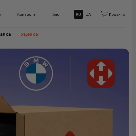
н
Контакты
Блог
RU
UA
Корзина
балка
Уценка