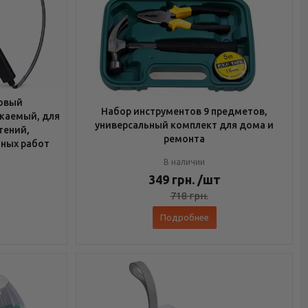
овый
Набор инструментов 9 предметов,
яжаемый, для
универсальный комплект для дома и
тений,
ремонта
ных работ
В наличии
349
грн.
/шт
718
грн.
Подробнее