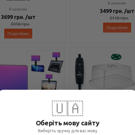
В наличии
В наличии
3499
грн.
/шт
3699
грн.
/шт
5118
грн.
5918
грн.
Подробнее
Подробнее
🇺🇦
Оберіть мову сайту
Виберіть зручну для вас мову