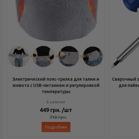
Электрический пояс-грелка для талии и
Сварочный э
живота с USB-питанием и регулировкой
для пайк
температуры
В наличии
449
грн.
/шт
718
грн.
Подробнее