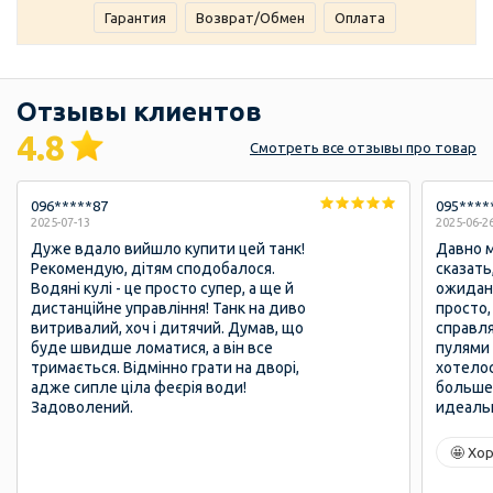
Гарантия
Возврат/Обмен
Оплата
Отзывы клиентов
4.8
Смотреть
все отзывы
про товар
096*****87
095****
2025-07-13
2025-06-2
Дуже вдало вийшло купити цей танк!
Давно м
Рекомендую, дітям сподобалося.
сказать
Водяні кулі - це просто супер, а ще й
ожидан
дистанційне управління! Танк на диво
просто,
витривалий, хоч і дитячий. Думав, що
справл
буде швидше ломатися, а він все
пулями 
тримається. Відмінно грати на дворі,
хотело
адже сипле ціла феєрія води!
больше.
Задоволений.
идеаль
🤩 Хо