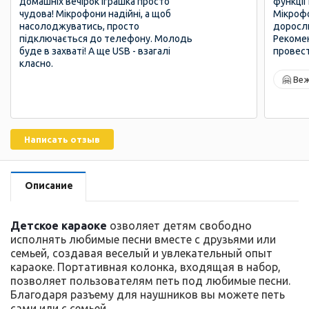
домашніх вечірок іграшка просто
функції
чудова! Мікрофони надійні, а щоб
Мікрофо
насолоджуватись, просто
доросли
підключається до телефону. Молодь
Рекомен
буде в захваті! А ще USB - взагалі
провест
класно.
🤗 Ве
Написать отзыв
Описание
Детское караоке
озволяет детям свободно
исполнять любимые песни вместе с друзьями или
семьей, создавая веселый и увлекательный опыт
караоке. Портативная колонка, входящая в набор,
позволяет пользователям петь под любимые песни.
Благодаря разъему для наушников вы можете петь
сами или с семьей.