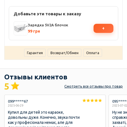
Добавьте эти товары к заказу
Зарядка 5V2A блочок
+
99 грн
Гарантия
Возврат/Обмен
Оплата
Отзывы клиентов
5
Смотреть
все отзывы
про товар
099*****67
095****
2025-06-29
2025-07-0
Купил для детей это караоке,
Ну не з
довольны дуже. Конечно, звука почти
справжн
как у професіонала немає, але для
захваті