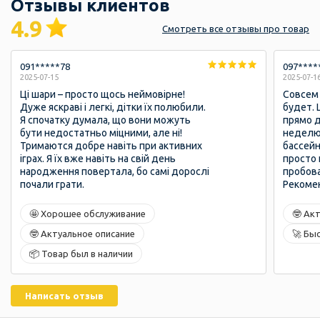
Отзывы клиентов
4.9
Смотреть
все отзывы
про товар
091*****78
097****
2025-07-15
2025-07-1
Ці шари – просто щось неймовірне!
Совсем 
Дуже яскраві і легкі, дітки їх полюбили.
будет. 
Я спочатку думала, що вони можуть
прямо 
бути недостатньо міцними, але ні!
неделю,
Тримаются добре навіть при активних
бассейн
іграх. Я їх вже навіть на свій день
просто 
народження повертала, бо самі дорослі
пробова
почали грати.
Рекоме
🤩 Хорошее обслуживание
🤓 Ак
🤓 Актуальное описание
🚀 Бы
📦 Товар был в наличии
Написать отзыв