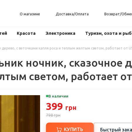
О магазине
Доставка/Оплата
Возврат/Обме
тей
Красота
Электроника
Туризм, охота и ры
 дерево, с веточками капля роса и теплым желтым светом, работает от US
ник ночник, сказочное д
лтым светом, работает от 
В наличии
399
грн
798
грн
КУПИТЬ
Быстрый зака