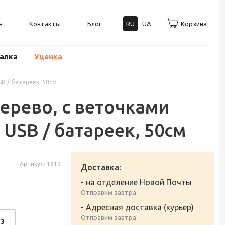
н
Контакты
Блог
RU
UA
Корзина
балка
Уценка
B / батареек, 50см
ерево, с веточками
USB / батареек, 50см
Артикул: 1319
Доставка:
- на отделение Новой Почты
Отправим завтра
- Адресная доставка (курьер)
Отправим завтра
з