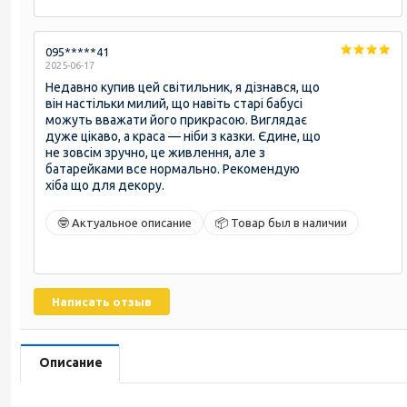
095*****41
2025-06-17
Недавно купив цей світильник, я дізнався, що
він настільки милий, що навіть старі бабусі
можуть вважати його прикрасою. Виглядає
дуже цікаво, а краса — ніби з казки. Єдине, що
не зовсім зручно, це живлення, але з
батарейками все нормально. Рекомендую
хіба що для декору.
🤓 Актуальное описание
📦 Товар был в наличии
Написать отзыв
Описание