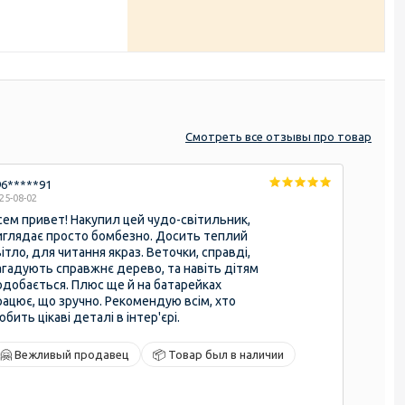
Смотреть
все отзывы
про товар
96*****91
25-08-02
сем привет! Накупил цей чудо-світильник,
иглядає просто бомбезно. Досить теплий
ітло, для читання якраз. Веточки, справді,
агадують справжнє дерево, та навіть дітям
одобається. Плюс ще й на батарейках
рацює, що зручно. Рекомендую всім, хто
бить цікаві деталі в інтер'єрі.
🤗 Вежливый продавец
📦 Товар был в наличии