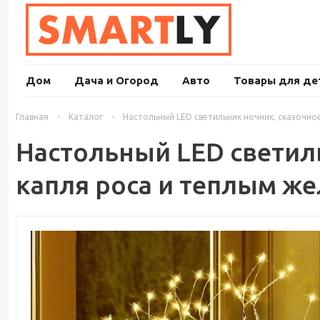
Дом
Дача и Огород
Авто
Товары для де
Главная
-
Каталог
-
Настольный LED светильник ночник, сказочное
Настольный LED светиль
капля роса и теплым же