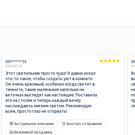
097*****35
0
2025-07-14
20
Этот светильник просто чудо! Я давно искал
В
что-то такое, чтобы создать уют в комнате.
в
Он очень красивый, особенно когда светит в
св
темноте, такие маленькие капельки на
н
веточках выглядят как настоящие. Поставила
п
его на столик и теперь каждый вечер
п
наслаждаюсь мягким светом. Рекомендую
лю
всем, просто глаз не оторвать!
🤓 Актуальное описание
🚀 Быстро отправили
🤗 Вежливый продавец