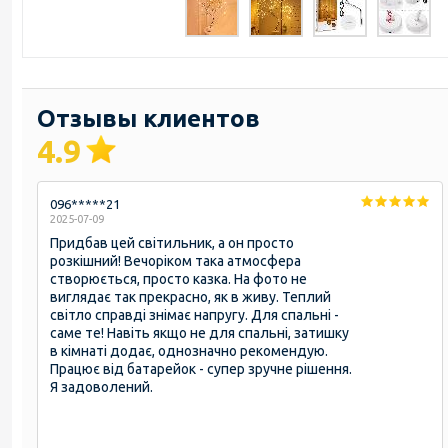
Отзывы клиентов
4.9
096*****21
2025-07-09
Придбав цей світильник, а он просто
розкішний! Вечоріком така атмосфера
створюється, просто казка. На фото не
виглядає так прекрасно, як в живу. Теплий
світло справді знімає напругу. Для спальні -
саме те! Навіть якщо не для спальні, затишку
в кімнаті додає, однозначно рекомендую.
Працює від батарейок - супер зручне рішення.
Я задоволений.