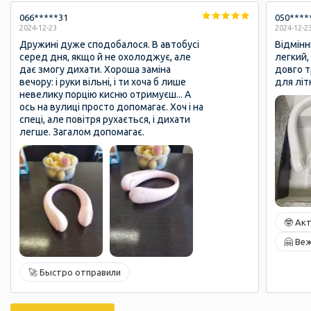
066*****31
050****
2024-12-23
2024-12-2
Дружині дуже сподобалося. В автобусі
Відмінн
серед дня, якщо й не охолоджує, але
легкий,
дає змогу дихати. Хороша заміна
довго т
вечору: і руки вільні, і ти хоча б лише
для літ
невелику порцію кисню отримуєш... А
ось на вулиці просто допомагає. Хоч і на
спеці, але повітря рухається, і дихати
легше. Загалом допомагає.
🤓 Ак
🤗 Ве
🚀 Быстро отправили