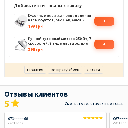
Добавьте эти товары к заказу
Кухонные весы для определения
веса фруктов, овощей, мяса и
+
прочих сыпучих продуктов
199 грн
Ручной кухонный миксер 250 Вт, 7
скоростей, 2 вида насадок, для
+
взбивания и перемешивания
298 грн
теста
Гарантия
Возврат/Обмен
Оплата
Отзывы клиентов
5
Смотреть
все отзывы
про товар
073*****68
067****
2024-12-10
2024-12-1