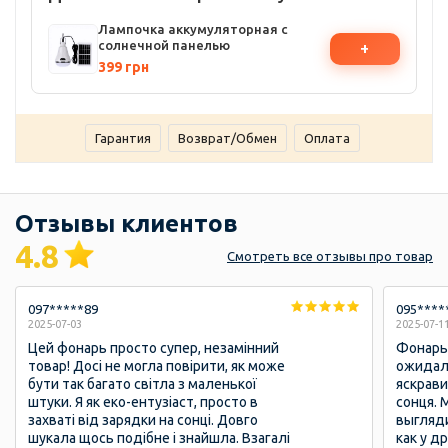
Лампочка аккумуляторная с
солнечной панелью
+
399 грн
Гарантия
Возврат/Обмен
Оплата
Отзывы клиентов
4.8
Смотреть
все отзывы
про товар
097*****89
095****
2025-07-03
2025-07-1
Цей фонарь просто супер, незамінний
Фонарь 
товар! Досі не могла повірити, як може
ожидал,
бути так багато світла з маленької
яскрави
штуки. Я як еко-ентузіаст, просто в
сонця. 
захваті від зарядки на сонці. Довго
выгляди
шукала щось подібне і знайшла. Взагалі
как у д