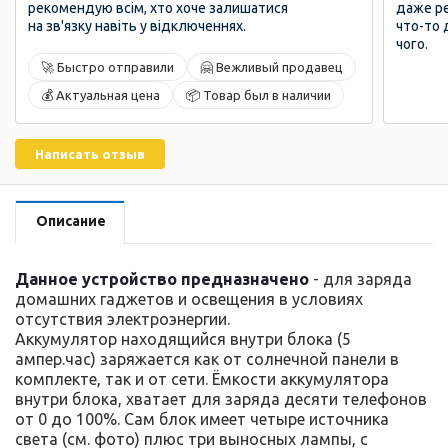
рекомендую всім, хто хоче залишатися
даже р
на зв'язку навіть у відключеннях.
что-то 
чого.
🚀 Быстро отправили
🤗 Вежливый продавец
💰 Актуальная цена
📦 Товар был в наличии
Написать отзыв
Описание
Данное устройство предназначено
- для заряда
домашних гаджетов и освещения в условиях
отсутствия электроэнергии.
Аккумулятор находящийся внутри блока (5
ампер.час) заряжается как от солнечной панели в
комплекте, так и от сети. Ёмкости аккумулятора
внутри блока, хватает для заряда десяти телефонов
от 0 до 100%. Сам блок имеет четыре источника
света (см. фото) плюс три выносных лампы, с