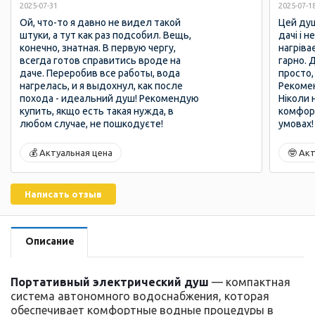
2025-07-31
2025-07-1
Ой, что-то я давно не видел такой
Цей душ
штуки, а тут как раз подсобил. Вещь,
дачі і 
конечно, знатная. В первую чергу,
нагріва
всегда готов справитись вроде на
гарно. 
даче. Переробив все работы, вода
просто,
нагрелась, и я выдохнул, как после
Рекомен
похода - идеальний душ! Рекомендую
Ніколи 
купить, якщо есть такая нужда, в
комфорт
любом случае, не пошкодуєте!
умовах!
💰 Актуальная цена
🤓 Ак
Написать отзыв
Описание
Портативный электрический душ
— компактная
система автономного водоснабжения, которая
обеспечивает комфортные водные процедуры в