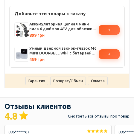
Добавьте эти товары к заказу
Аккумуляторная цепная мини
пила 6 дюймов 48V для обрезки
+
деревьев и распила дров в
899 грн
пластиковом чемодане, 2
аккумулятора
Умный дверной звонок-глазок M6
MINI DOORBELL WiFi с батареей
+
800mAh и зарядкой через Type-C
459 грн
Гарантия
Возврат/Обмен
Оплата
Отзывы клиентов
4.8
Смотреть
все отзывы
про товар
096*****67
096****