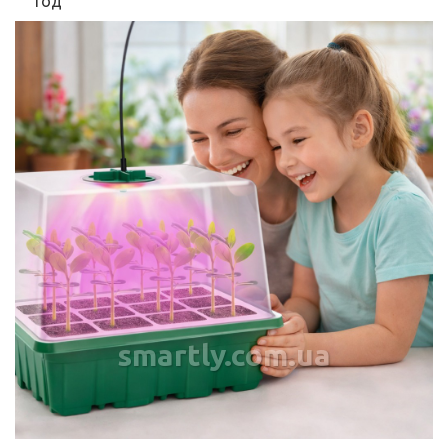
год
smartly.com.ua