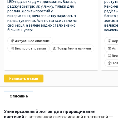
LED-підсвітка дуже допомагає. Взагалі,
ростуть
раджу всім! Гріє, як у ліжку, тільки для
Рекомен
рослин. Досить простий у
радість
використанні, хоча спочатку парилась з
багато 
налаштуванням. Але потім все стало на
зовсім 
свої місця, а зелені видно стало значно
великов
більше. Супер!
компенс
🤓 Актуальное описание
🤩 Хо
🚀 Быстро отправили
📦 Товар был в наличии
🤓 Ак
🤗 Ве
📦 То
Написать отзыв
Описание
Универсальный лоток для проращивания
растений
с встроенной светодиодной подсветкой —