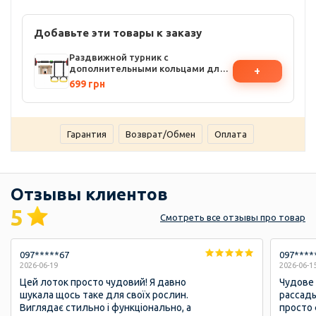
Добавьте эти товары к заказу
Раздвижной турник с
дополнительными кольцами для
+
разнообразных упражнений,
699 грн
помогает развивать мышцы
спины, рук, груди и пресса
Гарантия
Возврат/Обмен
Оплата
Отзывы клиентов
5
Смотреть
все отзывы
про товар
097*****67
097****
2026-06-19
2026-06-1
Цей лоток просто чудовий! Я давно
Чудове
шукала щось таке для своїх рослин.
рассады
Виглядає стильно і функціонально, а
просто