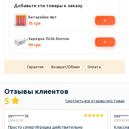
Добавьте эти товары к заказу
Батарейки 4шт
+
75 грн
Зарядка 5V2A блочок
+
99 грн
Гарантия
Возврат/Обмен
Оплата
Отзывы клиентов
5
Смотреть
все отзывы
про товар
091*****78
094****
2026-01-02
2026-01-0
Просто супер! Игрушка действительно
Классна