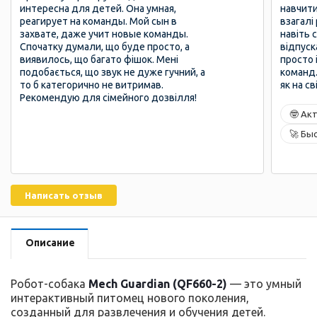
интересна для детей. Она умная,
навчити
реагирует на команды. Мой сын в
взагалі
захвате, даже учит новые команды.
навіть 
Спочатку думали, що буде просто, а
відпуск
виявилось, що багато фішок. Мені
просто 
подобається, що звук не дуже гучний, а
команд.
то б категорично не витримав.
як на св
Рекомендую для сімейного дозвілля!
🤓 Ак
🚀 Бы
Написать отзыв
Описание
Робот-собака
Mech Guardian (QF660-2)
— это умный
интерактивный питомец нового поколения,
созданный для развлечения и обучения детей.