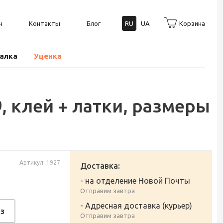
н
Контакты
Блог
RU
UA
Корзина
балка
Уценка
, клей + латки, размеры
Артикул: 1927
Доставка:
- на отделение Новой Почты
Отправим завтра
- Адресная доставка (курьер)
з
Отправим завтра