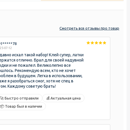
Смотреть
все отзывы
про товар
91*****78
25-07-12
 давно искал такой набор! Клей супер, латки
ержатся отлично. Брал для своей надувной
одки и не пожалел. Великолепно все
ошлось. Рекомендую всем, кто не хочет
роблем в будущем. Легка в использовании,
аже я разобраться смог, хотя не спец в
том. Каждому советую брать!
🚀 Быстро отправили
💰 Актуальная цена
📦 Товар был в наличии