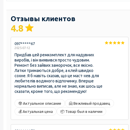
Отзывы клиентов
4.8
097*****67
2025-07-12
Придбав цей ремкомплект для надувних
виробів, і він виявився просто чудовим.
Ремонт без зайвих заморочок, все якісно.
Латки тримаються добре, а клей швидко
сохне. Я б навіть сказав, що це маст-хев для
любителів водяного відпочинку. Вперше
нормально виписав, але не знаю, как шось ще
сказати, кроме того, що рекомендую!
🤓 Актуальное описание
🤗 Вежливый продавец
💰 Актуальная цена
📦 Товар был в наличии