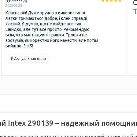
091*****78
2025-06-28
Класна річ! Дуже зручно в використанні.
Латки тримаються добре, і клей справді
якісний. Я думав, що не вийде все так
швидко, але тут все просто. Рекомендую
всім, хто має надувні іграшки. Трошки не
зрозумів, як коректно його нанести, але потім
вийшло. 5 з 5!
💰 Актуальная цена
й Intex 290139 – надежный помощни
 качественного ремонта надувных изделий, таких как бас