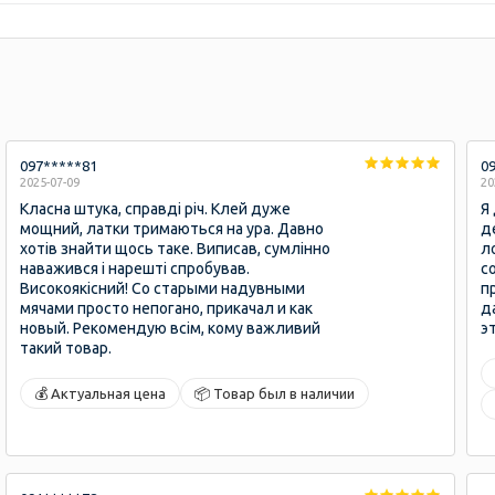
097*****81
0
2025-07-09
20
Класна штука, справдi рiч. Клей дуже
Я
мощний, латки тримаються на ура. Давно
д
хотiв знайти щось таке. Виписав, сумлiнно
л
наважився і нарешті спробував.
с
Високоякісний! Со старыми надувными
п
мячами просто непогано, прикачал и как
д
новый. Рекомендую всiм, кому важливий
э
такий товар.
💰 Актуальная цена
📦 Товар был в наличии