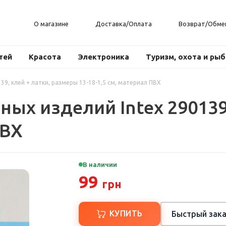
О магазине
Доставка/Оплата
Возврат/Обме
тей
Красота
Электроника
Туризм, охота и ры
9, клей + латки, размеры 13-18-1,5 см, материал ПВХ
ых изделий Intex 290139
ПВХ
В наличии
99
грн
КУПИТЬ
Быстрый зака