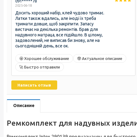
091*****78
2025-06-18
Досить хороший набір, клей чудово тримає.
Латки також вдались, але іноді їх треба
тримати довше, щоб закріпити. Запасу
вистачає на декілька ремонтів. Брав для
надувного матраца, все підійшло. В цілому,
задоволений, не виписав би знову, але на
сьогоднішній день, все ок.
🤩 Хорошее обслуживание
🤓 Актуальное описание
🚀 Быстро отправили
Написать отзыв
Описание
Ремкомплект для надувных издели
Ремкомплект Intex 290139 предназначен для быстрого и