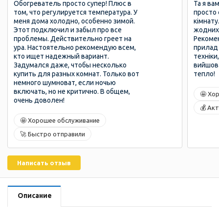
Обогреватель просто супер! Плюс в
Та я ва
том, что регулируется температура. У
просто 
меня дома холодно, особенно зимой.
кімнату
Этот подключил и забыл про все
жодних
проблемы. Действительно греет на
Рекомен
ура. Настоятельно рекомендую всем,
прилад 
кто ищет надежный вариант.
техніки
Задумался даже, чтобы несколько
вийшов 
купить для разных комнат. Только вот
тепло!
немного шумноват, если ночью
включать, но не критично. В общем,
🤩 Хо
очень доволен!
💰 Ак
🤩 Хорошее обслуживание
🚀 Быстро отправили
Написать отзыв
Описание