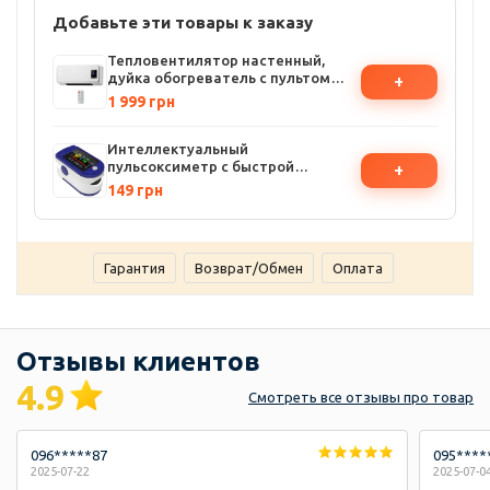
Добавьте эти товары к заказу
Тепловентилятор настенный,
дуйка обогреватель с пультом
+
дистанционного управления, 2000
1 999 грн
Вт, 2 режима
Интеллектуальный
пульсоксиметр с быстрой
+
проверкой уровня кислорода и
149 грн
частоты пульса
Гарантия
Возврат/Обмен
Оплата
Отзывы клиентов
4.9
Смотреть
все отзывы
про товар
096*****87
095****
2025-07-22
2025-07-0