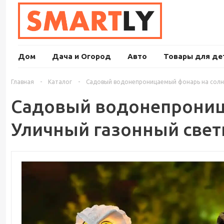
Дом
Дача и Огород
Авто
Товары для де
Главная
-
Каталог
-
Садовый водонепроницаемый фонарь на солне
Садовый водонепроница
Уличный газонный свет