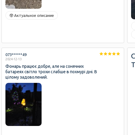
🤓 Актуальное описание
073*****49
2024-12-13
Фонарь працює добре, але на сонячних
батареях світло трохи слабше в похмурі дні. В
цілому задоволений.