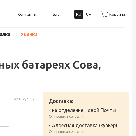
н
Контакты
Блог
RU
UA
Корзина
балка
Уценка
ых батареях Сова,
Артикул: 970
Доставка:
- на отделение Новой Почты
Отправим сегодня
- Адресная доставка (курьер)
Отправим сегодня
з