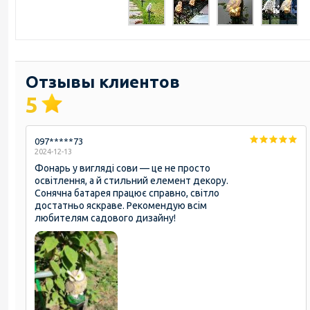
Отзывы клиентов
5
097*****73
2024-12-13
Фонарь у вигляді сови — це не просто
освітлення, а й стильний елемент декору.
Сонячна батарея працює справно, світло
достатньо яскраве. Рекомендую всім
любителям садового дизайну!