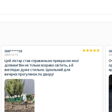
068*****58
0
2024-12-13
20
Цей ліхтар став справжньою прикрасою моєї
О
ділянки! Він не тільки яскраво світить, а й
о
виглядає дуже стильно. Ідеальний для
я
вечірніх прогулянок по двору!