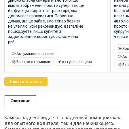
Дійсно класна камера! Мало того, що
Камера 
якість зображення просто супер, так ще
видно д
й є функція зворотної траєкторії, яка
без осо
допомагає паркуватися. Первинно
классн
думав, що це зайве, але тепер без неї
автолюб
не уявляю. Усім рекомендую, взагалі не
просто 
пошкодуєте, якщо купите! З
супруги
задоволенням користуюсь, відмінна
что все
річ!
🤩 Хо
🤓 Актуальное описание
🤓 Ак
🚀 Быстро отправили
💰 Актуальная цена
🚀 Бы
Написать отзыв
Описание
Камера заднего вида - это надежный помощник как
для опытного водителя, так и для начинающего.
Камера заднего вида позволит сделать управление