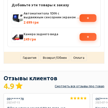
Добавьте эти товары к заказу
Автомагнитола 1DIN с
выдвижным сенсорним экраном 7
+
дюймов, Bluetooth Car Stereo MP5
2 699 грн
FM/AM Radio w/ Map Card с
камерой заднего вида и пультом
на руль
Камера заднего вида
+
249 грн
Гарантия
Возврат/Обмен
Оплата
Отзывы клиентов
4.9
Смотреть
все отзывы
про товар
091*****78
097****
2025-07-15
2025-07-1