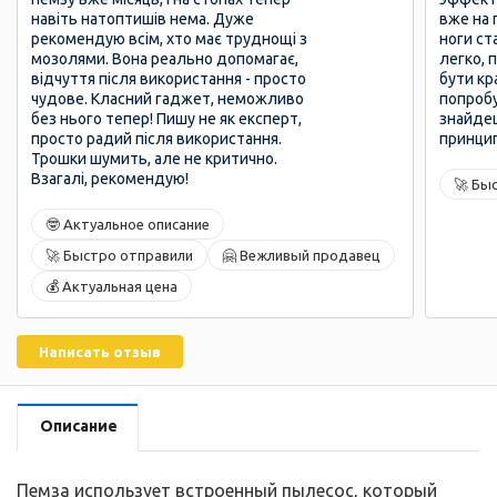
навіть натоптишів нема. Дуже
вже на п
рекомендую всім, хто має труднощі з
ноги ст
мозолями. Вона реально допомагає,
легко, 
відчуття після використання - просто
бути кр
чудове. Класний гаджет, неможливо
попробу
без нього тепер! Пишу не як експерт,
знайдеш
просто радий після використання.
принцип
Трошки шумить, але не критично.
Взагалі, рекомендую!
🚀 Бы
🤓 Актуальное описание
🚀 Быстро отправили
🤗 Вежливый продавец
💰 Актуальная цена
Написать отзыв
Описание
Пемза использует встроенный пылесос, который