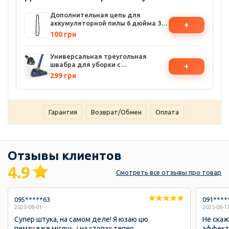
Дополнительная цепь для
аккумуляторной пилы 6 дюйма 36
+
звеньев
100 грн
Универсальная треугольная
швабра для уборки с
+
автоматическим отжимом,
299 грн
телескопическая швабра
лентяйка с вращением на 360
градусов, синяя, для мытья пола
окон потолка
Гарантия
Возврат/Обмен
Оплата
Отзывы клиентов
4.9
Смотреть
все отзывы
про товар
095*****63
091****
2025-08-01
2025-06-1
Супер штука, на самом деле! Я юзаю цю
Не скаж
пемзу вже місяць, і на стопах тепер
эффект,