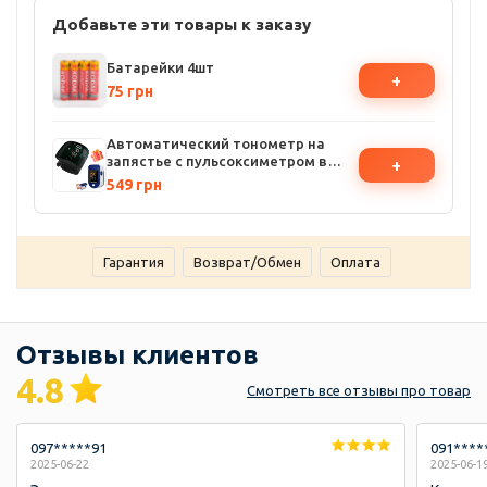
Добавьте эти товары к заказу
Батарейки 4шт
+
75 грн
Автоматический тонометр на
запястье с пульсоксиметром в
+
подарок
549 грн
Гарантия
Возврат/Обмен
Оплата
Отзывы клиентов
4.8
Смотреть
все отзывы
про товар
097*****91
091****
2025-06-22
2025-06-1