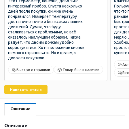
Этот термометр, конечно, довольно
Классна
интересный прибор. Спустя несколько
Пользу
дней после покупки, он мне очень
что-то 
понравился. Измеряет температуру
раньше
достаточно точно и без всяких лишних
быстро
движений. Думал, что буду
просто 
сталкиваться с проблемами, но всё
для дет
оказалось наилучшим образом. Также,
меряю. 
радует, что двоим дочкам удобно
Удобно,
користуватись. Хотя положение кнопок
просто 
немного странновато. Но в целом, я
купите 
доволен покупкою.
🤓 Ак
🚀 Быстро отправили
📦 Товар был в наличии
🤗 Ве
Написать отзыв
Описание
Описание
: