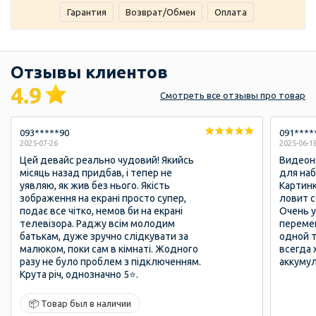
Гарантия
Возврат/Обмен
Оплата
Отзывы клиентов
4.9
Смотреть
все отзывы
про товар
093*****90
091****
2025-07-26
2025-06-1
Цей девайс реально чудовий! Якийсь
Видеон
місяць назад придбав, і тепер не
для на
уявляю, як жив без нього. Якість
Картинк
зображення на екрані просто супер,
ловит с
подає все чітко, немов би на екрані
Очень у
телевізора. Раджу всім молодим
перемещ
батькам, дуже зручно слідкувати за
одной т
малюком, поки сам в кімнаті. Жодного
всегда 
разу не було проблем з підключенням.
аккумул
Крута річ, однозначно 5⭐.
📦 Товар был в наличии