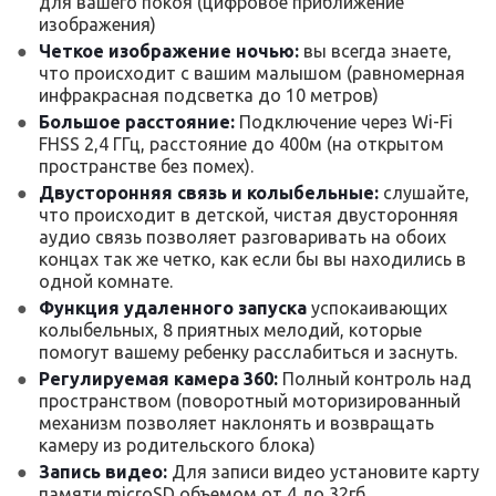
для вашего покоя (цифровое приближение
изображения)
Четкое изображение ночью:
вы всегда знаете,
что происходит с вашим малышом (равномерная
инфракрасная подсветка до 10 метров)
Большое расстояние:
Подключение через Wi-Fi
FHSS 2,4 ГГц, расстояние до 400м (на открытом
пространстве без помех).
Двусторонняя связь и колыбельные:
слушайте,
что происходит в детской, чистая двусторонняя
аудио связь позволяет разговаривать на обоих
концах так же четко, как если бы вы находились в
одной комнате.
Функция удаленного запуска
успокаивающих
колыбельных, 8 приятных мелодий, которые
помогут вашему ребенку расслабиться и заснуть.
Регулируемая камера 360:
Полный контроль над
пространством (поворотный моторизированный
механизм позволяет наклонять и возвращать
камеру из родительского блока)
Запись видео:
Для записи видео установите карту
памяти microSD объемом от 4 до 32гб