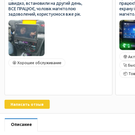
швидко, встановили на другий день,
працює!
ВСЕ ПРАЦЮЄ, чоловік магнітолою
екрану 
задоволений, користуємося вже рік.
магніто
🤓 Ак
🤩 Хорошее обслуживание
🚀 Бы
📦 То
Написать отзыв
Описание