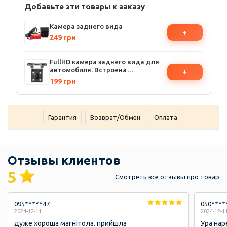
Добавьте эти товары к заказу
Камера заднего вида
+
249 грн
FullHD камера заднего вида для
автомобиля. Встроена
+
интеллектуальная обратная
199 грн
траектория движения
Гарантия
Возврат/Обмен
Оплата
Отзывы клиентов
5
Смотреть
все отзывы
про товар
095*****47
050****
2024-12-11
2024-12-1
дуже хороша магнітола. прийшла
Ура нар