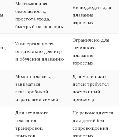
Максимальная
Не подходит для
безопасность,
ры
плавания
простота ухода,
взрослых
быстрый нагрев воды
Ограничено для
Универсальность,
ки,
активного
оптимально для игр
плавания
и обучения плаванию
взрослых
Можно плавать,
Для маленьких
заниматься
детей требуется
и
аквааэробикой,
постоянный
играть всей семьей
присмотр
Для активного
Не рекомендуется
плавания,
для детей без
тренировок,
сопровождения
прыжков
взрослых