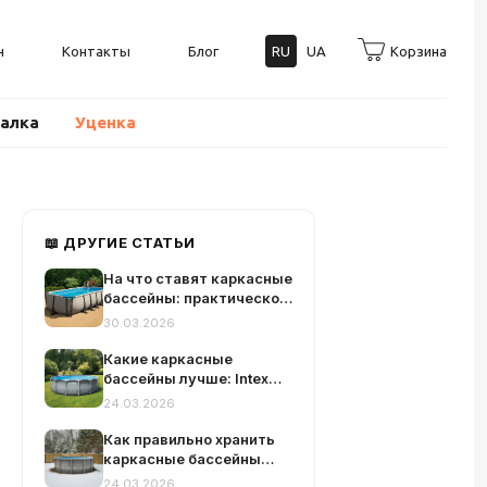
н
Контакты
Блог
RU
UA
Корзина
балка
Уценка
📖 ДРУГИЕ СТАТЬИ
На что ставят каркасные
бассейны: практическое
руководство по выбору и
30.03.2026
подготовке основания
Какие каркасные
бассейны лучше: Intex
или Bestway?
24.03.2026
Как правильно хранить
каркасные бассейны
зимой: пошаговая
24.03.2026