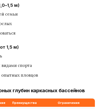
,0–1,5 м)
ей семьи
рослых
оваться
т 1,5 м)
ь
 видами спорта
и опытных пловцов
рных глубин каркасных бассейнов
ние
Преимущества
Ограничения