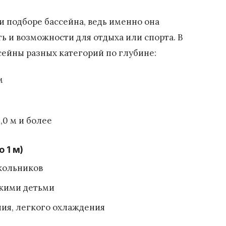
 подборе бассейна, ведь именно она
ь и возможности для отдыха или спорта. В
сейны разных категорий по глубине:
м
2,0 м и более
 1 м)
кольников
ькими детьми
ния, легкого охлаждения