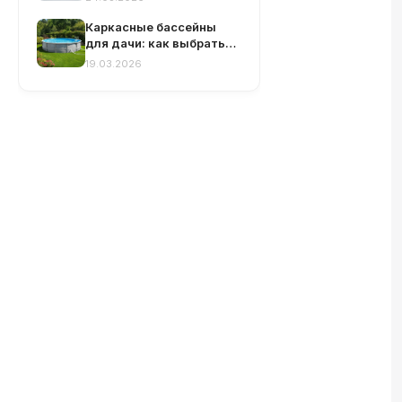
инструкция и
рекомендации
Каркасные бассейны
для дачи: как выбрать
идеальный вариант
19.03.2026