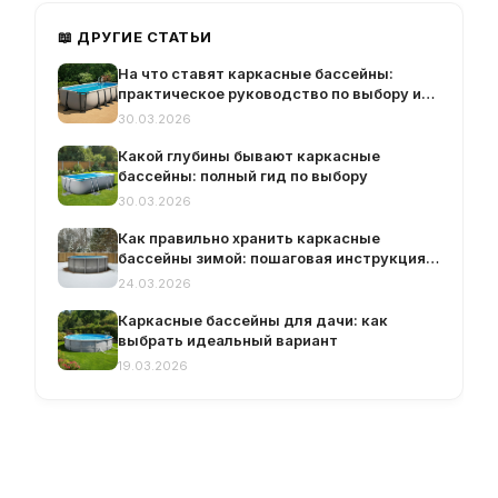
📖 ДРУГИЕ СТАТЬИ
На что ставят каркасные бассейны:
практическое руководство по выбору и
подготовке основания
30.03.2026
Какой глубины бывают каркасные
бассейны: полный гид по выбору
30.03.2026
Как правильно хранить каркасные
бассейны зимой: пошаговая инструкция и
рекомендации
24.03.2026
Каркасные бассейны для дачи: как
выбрать идеальный вариант
19.03.2026