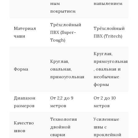
ным
напылением
покрытием
Трёхслойный
Материал
Трёхслойный
ПВХ (Super-
чаши
ПВХ (Tritech)
Tough)
Круглая,
Круглая,
прямоугольная
Форма
овальная,
, овальная и
прямоугольная
необычные
формы
Диапазон
От 2,2 до 9
От 2 до 10
размеров
метров
метров
Технология
Усиленные
Качество
двойной
швы с
швов
сварки
проклейкой