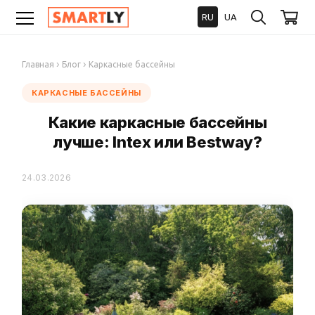
RU
UA
›
›
Главная
Блог
Каркасные бассейны
КАРКАСНЫЕ БАССЕЙНЫ
Какие каркасные бассейны
лучше: Intex или Bestway?
24.03.2026