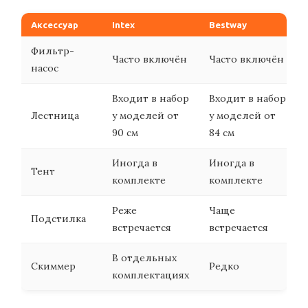
Аксессуар
Intex
Bestway
Фильтр-
Часто включён
Часто включён
насос
Входит в набор
Входит в набор
Лестница
у моделей от
у моделей от
90 см
84 см
Иногда в
Иногда в
Тент
комплекте
комплекте
Реже
Чаще
Подстилка
встречается
встречается
В отдельных
Скиммер
Редко
комплектациях