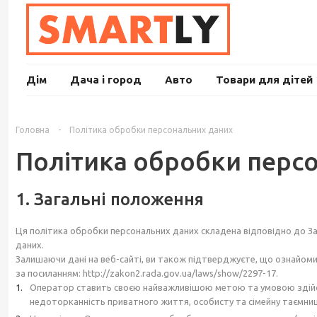
Дім
Дача і город
Авто
Товари для дітей
Головна
-
Політика обробки персональних даних
Політика обробки перс
1. Загальні положення
Ця політика обробки персональних даних складена відповідно до З
даних.
Залишаючи дані на веб-сайті, ви також підтверджуєте, що ознайомил
за посиланням: http://zakon2.rada.gov.ua/laws/show/2297-17.
Оператор ставить своєю найважливішою метою та умовою здійсне
недоторканність приватного життя, особисту та сімейну таємни