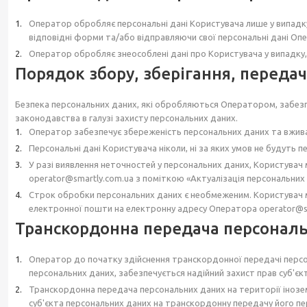
Оператор обробляє персональні дані Користувача лише у випадку
відповідні форми та/або відправляючи свої персональні дані О
Оператор обробляє знеособлені дані про Користувача у випадку,
Порядок збору, зберігання, переда
Безпека персональних даних, які обробляються Оператором, забезпеч
законодавства в галузі захисту персональних даних.
Оператор забезпечує збереженість персональних даних та вжива
Персональні дані Користувача ніколи, ні за яких умов не будуть 
У разі виявлення неточностей у персональних даних, Користува
operator@smartly.com.ua з поміткою «Актуалізація персональних
Строк обробки персональних даних є необмеженим. Користувач 
електронної пошти на електронну адресу Оператора operator@sm
Транскордонна передача персонал
Оператор до початку здійснення транскордонної передачі перс
персональних даних, забезпечується надійний захист прав суб'єк
Транскордонна передача персональних даних на території інозе
суб'єкта персональних даних на транскордонну передачу його пе