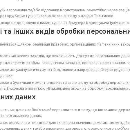
 їх заповнення та/або відправки Користувачем самостійно через спеціал
ператору, Користувач висловлює свою згоду з даною Політикою.
 якщо це дозволено в налаштуваннях браузера Користувача (увімкнено зб
чі та інших видів обробки персональн
ується шляхом реалізації правових, організаційних та технічних заход
є всіх можливих заходів, що виключають доступ до персональних дани
передані третім особам, за винятком випадків, пов'язаних з виконанням 
ч може актуалізувати їх самостійно, шляхом направлення Оператору по
 даних».
може в будь-який момент відкликати свою згоду на обробку персональ
artly.com.ua з поміткою «Відкликання згоди на обробку персональних 
ьних даних
ональних даних зобов'язаний переконатися в тому, що іноземною держ
тів персональних даних.
мних держав, що не відповідають вищезазначеним вимогам, може здійсн
рсональних даних та/або виконання договору, стороною якого є суб'єкт