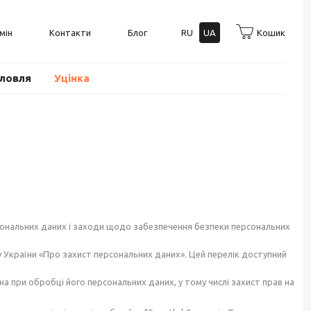
мін
Контакти
Блог
RU
UA
Кошик
оловля
Уцінка
сональних даних і заходи щодо забезпечення безпеки персональних
у України «Про захист персональних даних». Цей перелік доступний
при обробці його персональних даних, у тому числі захист прав на