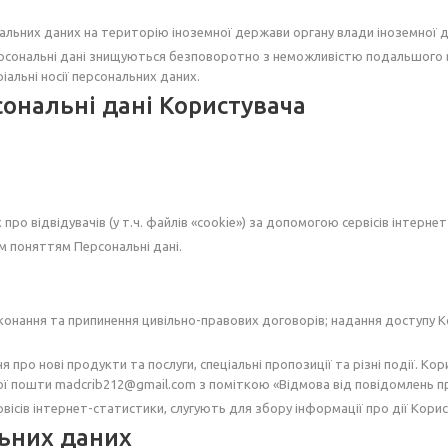
ьних даних на територію іноземної держави органу влади іноземної дер
 персональні дані знищуються безповоротно з неможливістю подальшого в
іальні носії персональних даних.
ональні дані Користувача
ро відвідувачів (у т.ч. файлів «cookie») за допомогою сервісів інтернет
им поняттям Персональні дані.
нання та припинення цивільно-правових договорів; надання доступу Кор
про нові продукти та послуги, спеціальні пропозиції та різні події. 
 пошти madcrib212@gmail.com з поміткою «Відмова від повідомлень про н
сів інтернет-статистики, слугують для збору інформації про дії Користу
льних даних