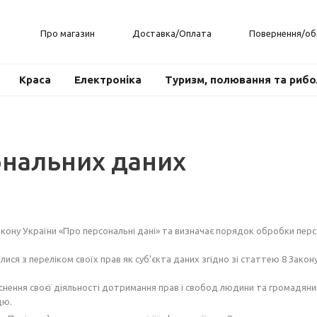
Про магазин
Доставка/Оплата
Повернення/об
Краса
Електроніка
Туризм, полювання та риб
ональних даних
акону України «Про персональні дані» та визначає порядок обробки пер
ися з переліком своїх прав як суб'єкта даних згідно зі статтею 8 Закон
ння своєї діяльності дотримання прав і свобод людини та громадянина 
цю.