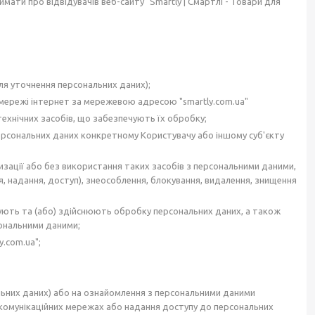
ати про відвідувачів веб-сайту "Smartly | Смартлі - Товари для
ля уточнення персональних даних);
у мережі інтернет за мережевою адресою "smartly.com.ua"
технічних засобів, що забезпечують їх обробку;
ерсональних даних конкретному Користувачу або іншому суб'єкту
изації або без використання таких засобів з персональними даними,
я, надання, доступ), знеособлення, блокування, видалення, знищення
вують та (або) здійснюють обробку персональних даних, а також
сональними даними;
.com.ua";
льних даних) або на ознайомлення з персональними даними
екомунікаційних мережах або надання доступу до персональних