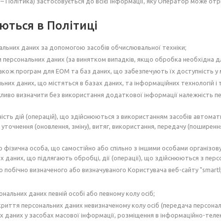
Політика) застосовується до всієї інформації, яку Оператор може отрим
ються в Політиці
льних даних за допомогою засобів обчислювальної техніки;
 персональних даних (за винятком випадків, якщо обробка необхідна д
 також програм для ЕОМ та баз даних, що забезпечують їх доступність 
них даних, що містяться в базах даних, та інформаційних технологій і 
ожливо визначити без використання додаткової інформації належність п
ність дій (операцій), що здійснюються з використанням засобів автомат
 уточнення (оновлення, зміну), витяг, використання, передачу (поширенн
 фізична особа, що самостійно або спільно з іншими особами організо
 даних, що підлягають обробці, дії (операції), що здійснюються з пер
о побічно визначеного або визначуваного Користувача веб-сайту "smartly
нальних даних певній особі або певному колу осіб;
зкриття персональних даних невизначеному колу осіб (передача персона
х даних у засобах масової інформації, розміщення в інформаційно-тел