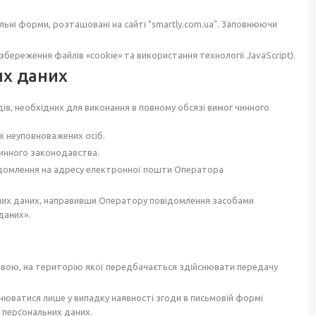
ьні форми, розташовані на сайті "smartly.com.ua". Заповнюючи
ереження файлів «cookie» та використання технології JavaScript).
их даних
ів, необхідних для виконання в повному обсязі вимог чинного
х неуповноважених осіб.
чинного законодавства.
відомлення на адресу електронної пошти Оператора
них даних, направивши Оператору повідомлення засобами
даних».
авою, на територію якої передбачається здійснювати передачу
юватися лише у випадку наявності згоди в письмовій формі
 персональних даних.