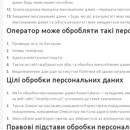
даних будь-яким іншим способом;
Транскордонна передача персональних даних – передача персонал
Знищення персональних даних – будь-які дії, в результаті яких
персональних даних та (або) в результаті яких знищуються матер
Оператор може обробляти такі перс
Прізвище, ім'я, по батькові;
Номер телефону;
Адреса електронної пошти;
Також на сайті відбувається збір та обробка знеособлених даних п
Вищеперелічені дані далі за текстом Політики об'єднані загальн
Цілі обробки персональних даних
Мета обробки персональних даних Користувача — укладення, вико
на веб-сайті "smartly.com.ua"; уточнення деталей замовлення.
Також Оператор має право направляти Користувачу повідомлення 
повідомлень, направивши Оператору листа на адресу електронної
Знеособлені дані Користувачів, що збираються за допомогою серві
Правові підстави обробки персона