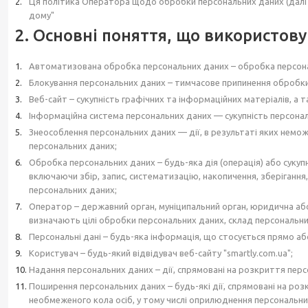
Ця політика Оператора щодо обробки персональних даних (далі – 
дому"
2. Основні поняття, що використову
Автоматизована обробка персональних даних – обробка персона
Блокування персональних даних – тимчасове припинення обробки
Веб-сайт – сукупність графічних та інформаційних матеріалів, а
Інформаційна система персональних даних — сукупність персональ
Знеособлення персональних даних — дії, в результаті яких нем
персональних даних;
Обробка персональних даних – будь-яка дія (операція) або сукуп
включаючи збір, запис, систематизацію, накопичення, зберігання,
персональних даних;
Оператор – державний орган, муніципальний орган, юридична або
визначають цілі обробки персональних даних, склад персональних
Персональні дані – будь-яка інформація, що стосується прямо аб
Користувач – будь-який відвідувач веб-сайту "smartly.com.ua";
Надання персональних даних – дії, спрямовані на розкриття персо
Поширення персональних даних – будь-які дії, спрямовані на ро
необмеженого кола осіб, у тому числі оприлюднення персональни