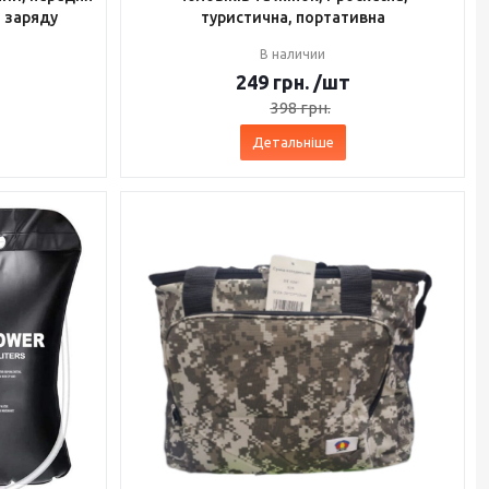
 заряду
туристична, портативна
В наличии
249
грн.
/шт
398
грн.
Детальніше