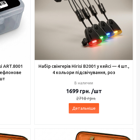
si ART.8001
Набір свінгерів Hirisi B2001 у кейсі — 4 шт.,
 тефлонове
4 кольори підсвічування, роз
 шт
В наличии
1699
грн.
/шт
2718
грн.
Детальніше