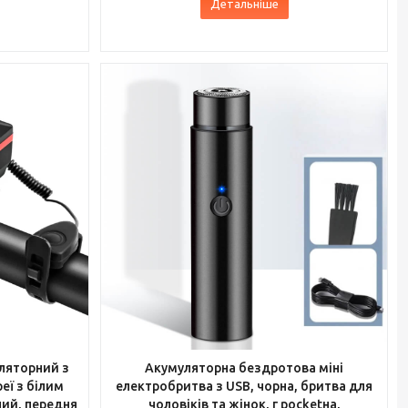
Детальніше
ляторний з
Акумуляторна бездротова міні
еї з білим
електробритва з USB, чорна, бритва для
ний, передня
чоловіків та жінок, г pocketна,