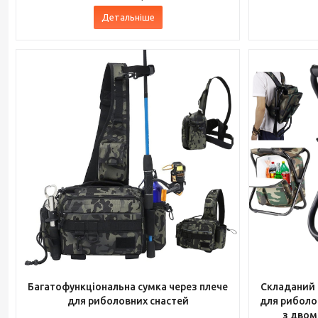
Детальніше
Багатофункціональна сумка через плече
Складаний 
для риболовних снастей
для риболов
з двом