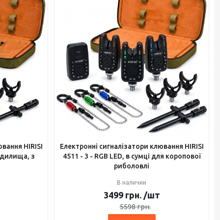
вання HIRISI
Електронні сигналізатори клювання HIRISI
удилища, з
4511 - 3 - RGB LED, в сумці для коропової
риболовлі
В наличии
3499
грн.
/шт
5598
грн.