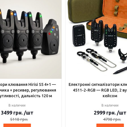
ори клювання Hirisi S5 4+1 —
Електронні сигналізатори клю
тчика + ресивер, регулювання
4511-2-RGB — RGB LED, 2 в
чутливості, дальність 120 м
кейсом
В наличии
В наличии
3499
грн.
/шт
2999
грн.
/шт
5118
грн.
4798
грн.