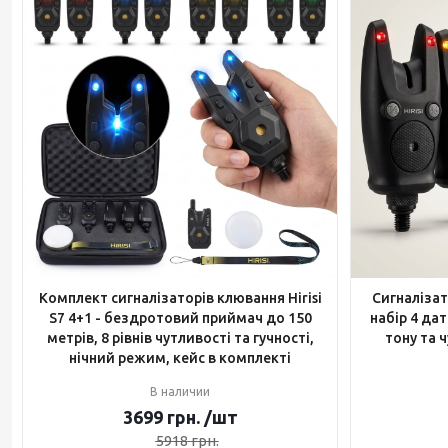
Комплект сигналізаторів клювання Hirisi
Сигналізат
S7 4+1 - бездротовий приймач до 150
набір 4 да
метрів, 8 рівнів чутливості та гучності,
тону та 
нічний режим, кейс в комплекті
В наличии
3699
грн.
/шт
5918
грн.