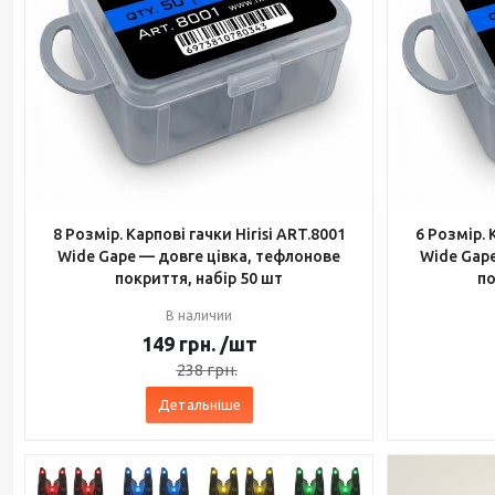
8 Розмір. Карпові гачки Hirisi ART.8001
6 Розмір. 
Wide Gape — довге цівка, тефлонове
Wide Gape
покриття, набір 50 шт
по
В наличии
149
грн.
/шт
238
грн.
Детальніше