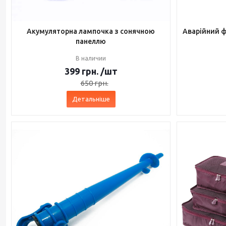
Акумуляторна лампочка з сонячною
Аварійний 
панеллю
В наличии
399
грн.
/шт
650
грн.
Детальніше