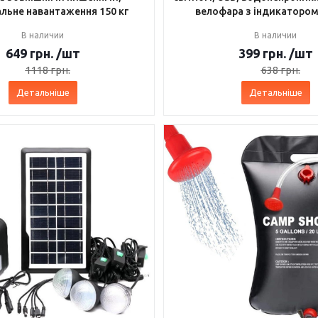
льне навантаження 150 кг
велофара з індикатором
В наличии
В наличии
649
грн.
/шт
399
грн.
/шт
1118
грн.
638
грн.
Детальніше
Детальніше