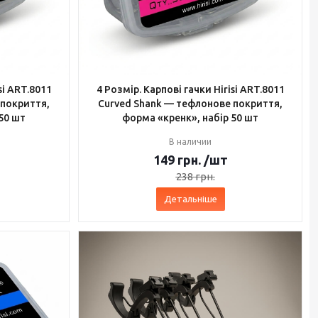
si ART.8011
4 Розмір. Карпові гачки Hirisi ART.8011
 покриття,
Curved Shank — тефлонове покриття,
50 шт
форма «кренк», набір 50 шт
В наличии
149
грн.
/шт
238
грн.
Детальніше