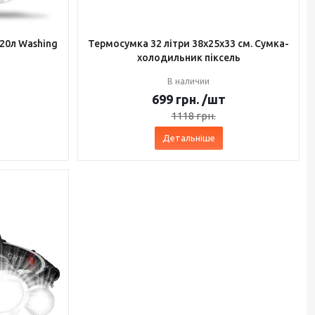
20л Washing
Термосумка 32 літри 38x25x33 см. Сумка-
холодильник піксель
В наличии
699
грн.
/шт
1118
грн.
Детальніше