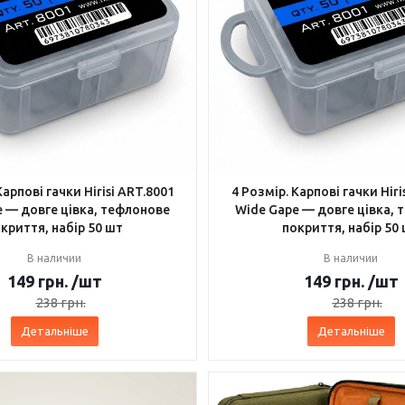
Карпові гачки Hirisi ART.8001
4 Розмір. Карпові гачки Hiri
 — довге цівка, тефлонове
Wide Gape — довге цівка,
криття, набір 50 шт
покриття, набір 50
В наличии
В наличии
149
грн.
/шт
149
грн.
/шт
238
грн.
238
грн.
Детальніше
Детальніше