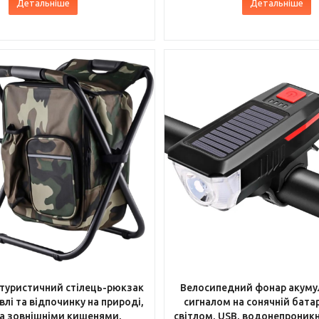
Детальніше
Детальніше
туристичний стілець-рюкзак
Велосипедний фонар акуму
лі та відпочинку на природі,
сигналом на сонячній батар
а зовнішніми кишенями,
світлом, USB, водонепроник