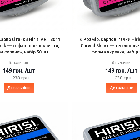
Карпові гачки Hirisi ART.8011
6 Розмір. Карпові гачки Hiri
ank — тефлонове покриття,
Curved Shank — тефлонове
а «кренк», набір 50 шт
форма «кренк», набір 
В наличии
В наличии
149
грн.
/шт
149
грн.
/шт
238
грн.
238
грн.
Детальніше
Детальніше