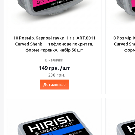
10 Розмір. Карпові гачки Hirisi ART.8011
8 Розмір. 
Curved Shank — тефлонове покриття,
Curved Sh
форма «кренк», набір 50 шт
форм
В наличии
149
грн.
/шт
238
грн.
Детальніше