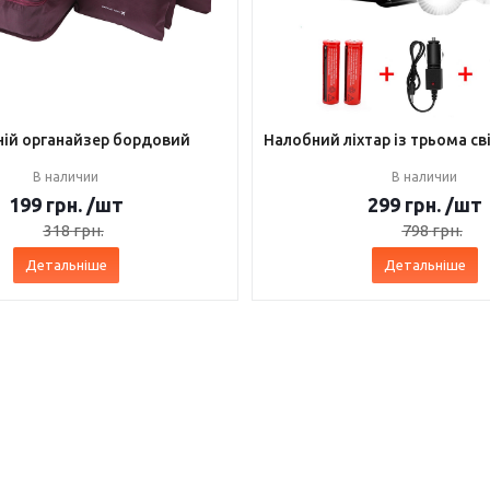
ій органайзер бордовий
Налобний ліхтар із трьома с
В наличии
В наличии
199
грн.
/шт
299
грн.
/шт
318
грн.
798
грн.
Детальніше
Детальніше