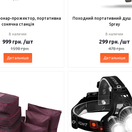
фонар-прожектор, портативна
Походний портативний душ 
сонячна станція
Spray
В наличии
В наличии
999
грн.
/шт
299
грн.
/шт
1598
грн.
478
грн.
Детальніше
Детальніше