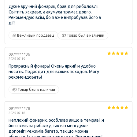
Дуже зручний фонарик, брав для риболовлі.
Світить яскраво, а акумуха тримає довго.
Рекомендую всім, бо я вже випробував його в
дії!
🤗 Вежливый продавец
📦 Товар был в наличии
097*****36
2025-07-19
Прекрасный фонарь! Очень яркий и удобно
носить. Подходит для всяких походов. Могу
рекомендовать!
📦 Товар был в наличии
091*****78
2025-07-18
Неплохий фонарик, особливо якщо в темряві. Я
його взяв на рибалку, так він мені дуже
допоміг! Режимів багато, так що можна
обирати. Із зарядкою теж все ок. Рекомендую!