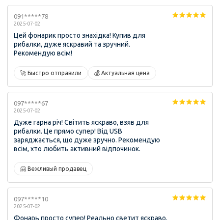
091*****78
2025-07-02
Цей фонарик просто знахідка! Купив для
рибалки, дуже яскравий та зручний.
Рекомендую всім!
🚀 Быстро отправили
💰 Актуальная цена
097*****67
2025-07-02
Дуже гарна річ! Світить яскраво, взяв для
рибалки. Це прямо супер! Від USB
заряджається, що дуже зручно. Рекомендую
всім, хто любить активний відпочинок.
🤗 Вежливый продавец
097*****10
2025-07-02
Фонарь просто супер! Реально светит яскраво,