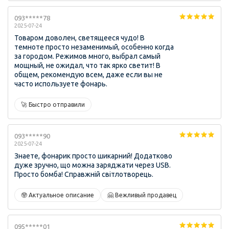
093*****78
2025-07-24
Товаром доволен, светящееся чудо! В
темноте просто незаменимый, особенно когда
за городом. Режимов много, выбрал самый
мощный, не ожидал, что так ярко светит! В
общем, рекомендую всем, даже если вы не
часто используете фонарь.
🚀 Быстро отправили
093*****90
2025-07-24
Знаете, фонарик просто шикарний! Додатково
дуже зручно, що можна заряджати через USB.
Просто бомба! Справжній світлотворець.
🤓 Актуальное описание
🤗 Вежливый продавец
095*****01