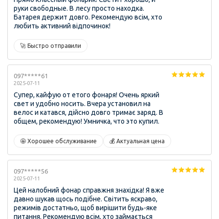
руки свободные. В лесу просто находка.
Батарея держит довго. Рекомендую всім, хто
любить активний відпочинок!
🚀 Быстро отправили
097*****61
2025-07-11
Супер, кайфую от етого фонаря! Очень яркий
свет и удобно носить. Вчера установил на
велос и катався, дійсно довго тримає заряд. В
общем, рекомендую! Умничка, что это купил.
🤩 Хорошее обслуживание
💰 Актуальная цена
097*****56
2025-07-11
Цей налобний фонар справжня знахідка! Я вже
давно шукав щось подібне. Світить яскраво,
режимів достатньо, щоб вирішити будь-яке
питання. Рекомендую всім, хто займається