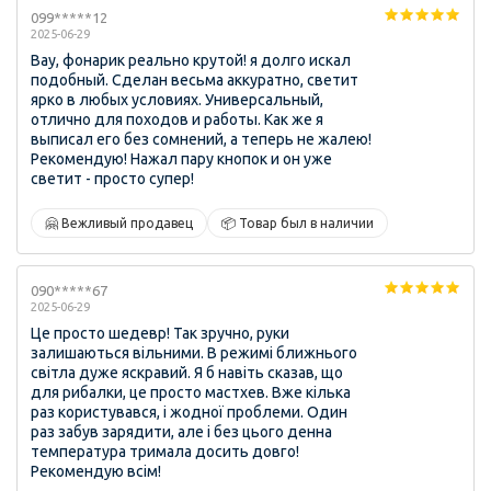
099*****12
2025-06-29
Вау, фонарик реально крутой! я долго искал
подобный. Сделан весьма аккуратно, светит
ярко в любых условиях. Универсальный,
отлично для походов и работы. Как же я
выписал его без сомнений, а теперь не жалею!
Рекомендую! Нажал пару кнопок и он уже
светит - просто супер!
🤗 Вежливый продавец
📦 Товар был в наличии
090*****67
2025-06-29
Це просто шедевр! Так зручно, руки
залишаються вільними. В режимі ближнього
світла дуже яскравий. Я б навіть сказав, що
для рибалки, це просто мастхев. Вже кілька
раз користувався, і жодної проблеми. Один
раз забув зарядити, але і без цього денна
температура тримала досить довго!
Рекомендую всім!