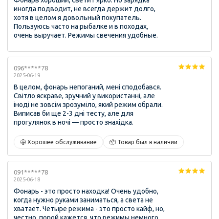
Фонарь хороший, светит ярко. Но зарядка
иногда подводит, не всегда держит долго,
хотя в целом я довольный покупатель.
Пользуюсь часто на рыбалке и в походах,
очень выручает. Режимы свечения удобные.
096*****78
2025-06-19
В целом, фонарь непоганий, мені сподобався.
Світло яскраве, зручний у використанні, але
іноді не зовсім зрозуміло, який режим обрали.
Виписав би ще 2-3 дні тесту, але для
прогулянок в ночі — просто знахідка.
🤩 Хорошее обслуживание
📦 Товар был в наличии
091*****78
2025-06-18
Фонарь - это просто находка! Очень удобно,
когда нужно руками заниматься, а света не
хватает. Четыре режима - это просто кайф, но,
честно, порой кажется, что режимы немного