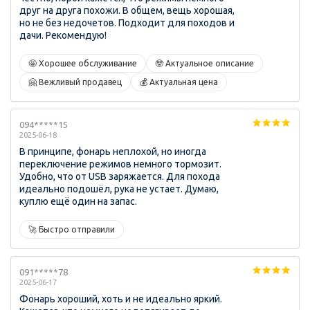
друг на друга похожи. В общем, вещь хорошая,
но не без недочетов. Подходит для походов и
дачи. Рекомендую!
🤩 Хорошее обслуживание
🤓 Актуальное описание
🤗 Вежливый продавец
💰 Актуальная цена
094*****15
2025-06-18
В принципе, фонарь неплохой, но иногда
переключение режимов немного тормозит.
Удобно, что от USB заряжается. Для похода
идеально подошёл, рука не устает. Думаю,
куплю ещё один на запас.
🚀 Быстро отправили
091*****78
2025-06-17
Фонарь хороший, хоть и не идеально яркий.