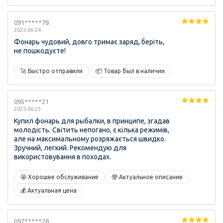
091*****78
2025-06-24
Фонарь чудовий, довго тримає заряд, беріть,
не пошкодуєте!
🚀 Быстро отправили
📦 Товар был в наличии
095*****21
2025-06-23
Купил фонарь для рыбалки, в принципе, згадав
молодість. Світить непогано, є кілька режимів,
але на максимальному розряжається швидко.
Зручний, легкий. Рекомендую для
використовування в походах.
🤩 Хорошее обслуживание
🤓 Актуальное описание
💰 Актуальная цена
097*****28