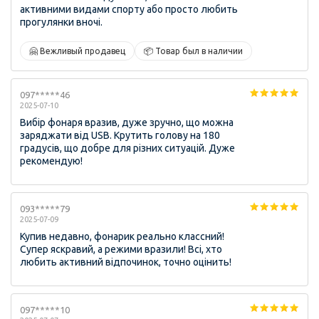
активними видами спорту або просто любить
прогулянки вночі.
🤗 Вежливый продавец
📦 Товар был в наличии
097*****46
2025-07-10
Вибір фонаря вразив, дуже зручно, що можна
заряджати від USB. Крутить голову на 180
градусів, що добре для різних ситуацій. Дуже
рекомендую!
093*****79
2025-07-09
Купив недавно, фонарик реально классний!
Супер яскравий, а режими вразили! Всі, хто
любить активний відпочинок, точно оцінить!
097*****10