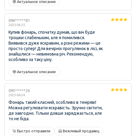
🤓 Актуальное описание
096*****81
2025-06-25
Купив фонарь, спочатку думав, що він буде
трошки слабеньким, але я помилився.
Виявився дуже яскравим, а різні режими — це
просто супер! Для вечірніх прогулянок в лісі, як
знайшлися — невимовна річ. Рекомендую,
особливо за таку ціну.
🤓 Актуальное описание
095*****26
2025-06-24
Фонарь такий класний, особливо в темряві!
Можна регулювати яскравість. Зручно світити,
де завгодно. Тільки довше заряджається, але
то не біда.
🚀 Быстро отправили
🤗 Вежливый продавец