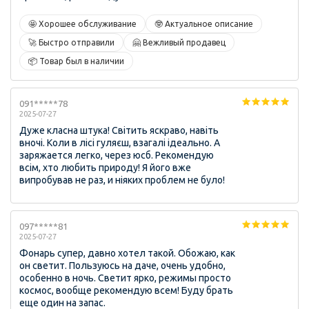
🤩 Хорошее обслуживание
🤓 Актуальное описание
🚀 Быстро отправили
🤗 Вежливый продавец
📦 Товар был в наличии
091*****78
2025-07-27
Дуже класна штука! Світить яскраво, навіть
вночі. Коли в лісі гуляєш, взагалі ідеально. А
заряжается легко, через юсб. Рекомендую
всім, хто любить природу! Я його вже
випробував не раз, и ніяких проблем не було!
097*****81
2025-07-27
Фонарь супер, давно хотел такой. Обожаю, как
он светит. Пользуюсь на даче, очень удобно,
особенно в ночь. Светит ярко, режимы просто
космос, вообще рекомендую всем! Буду брать
еще один на запас.