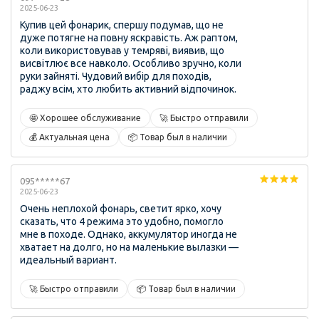
2025-06-23
Купив цей фонарик, спершу подумав, що не
дуже потягне на повну яскравість. Аж раптом,
коли використовував у темряві, виявив, що
висвітлює все навколо. Особливо зручно, коли
руки зайняті. Чудовий вибір для походів,
раджу всім, хто любить активний відпочинок.
🤩 Хорошее обслуживание
🚀 Быстро отправили
💰 Актуальная цена
📦 Товар был в наличии
095*****67
2025-06-23
Очень неплохой фонарь, светит ярко, хочу
сказать, что 4 режима это удобно, помогло
мне в походе. Однако, аккумулятор иногда не
хватает на долго, но на маленькие вылазки —
идеальный вариант.
🚀 Быстро отправили
📦 Товар был в наличии