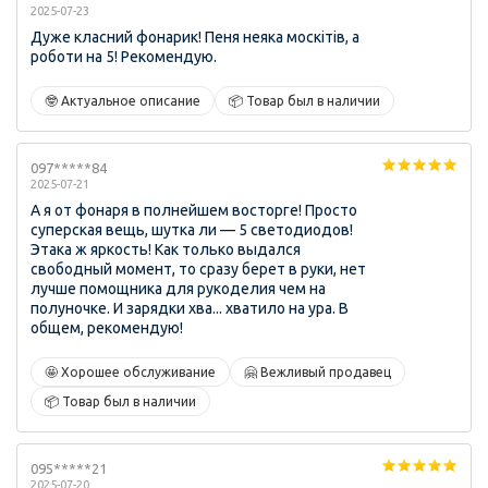
2025-07-23
Дуже класний фонарик! Пеня неяка москітів, а
роботи на 5! Рекомендую.
🤓 Актуальное описание
📦 Товар был в наличии
097*****84
2025-07-21
А я от фонаря в полнейшем восторге! Просто
суперская вещь, шутка ли — 5 светодиодов!
Этака ж яркость! Как только выдался
свободный момент, то сразу берет в руки, нет
лучше помощника для рукоделия чем на
полуночке. И зарядки хва... хватило на ура. В
общем, рекомендую!
🤩 Хорошее обслуживание
🤗 Вежливый продавец
📦 Товар был в наличии
095*****21
2025-07-20