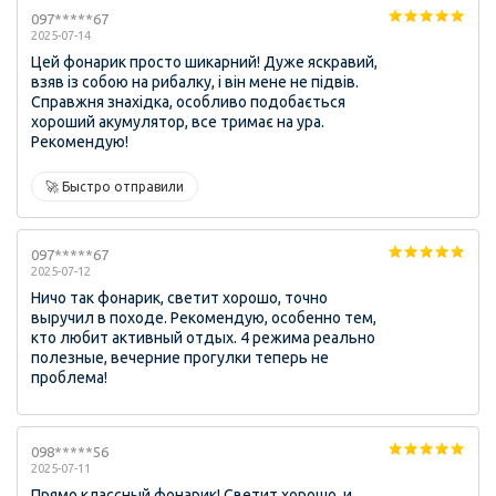
097*****67
2025-07-14
Цей фонарик просто шикарний! Дуже яскравий,
взяв із собою на рибалку, і він мене не підвів.
Справжня знахідка, особливо подобається
хороший акумулятор, все тримає на ура.
Рекомендую!
🚀 Быстро отправили
097*****67
2025-07-12
Ничо так фонарик, светит хорошо, точно
выручил в походе. Рекомендую, особенно тем,
кто любит активный отдых. 4 режима реально
полезные, вечерние прогулки теперь не
проблема!
098*****56
2025-07-11
Прямо классный фонарик! Светит хорошо, и