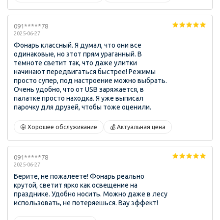
091*****78
2025-06-27
Фонарь классный. Я думал, что они все
одинаковые, но этот прям ураганный. В
темноте светит так, что даже улитки
начинают передвигаться быстрее! Режимы
просто супер, под настроение можно выбрать.
Очень удобно, что от USB заряжается, в
палатке просто находка. Я уже выписал
парочку для друзей, чтобы тоже оценили.
🤩 Хорошее обслуживание
💰 Актуальная цена
091*****78
2025-06-27
Берите, не пожалеете! Фонарь реально
крутой, светит ярко как освещение на
празднике. Удобно носить. Можно даже в лесу
использовать, не потеряешься. Вау эффект!