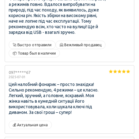
а режимів повно. Вдалося випробувати на
природі, під час походу, як виявилось, дуже
корисна річ. Якість збірки на високому рівні,
наче не лопне під час експлуатації. Тому
рекомендую всім, хто часто на вулиці! Ще й
зарядка від USB - взагалі зручно.
🚀 Быстро отправили
🤗 Вежливый продавец
📦 Товар был в наличии
097*****67
2025-07-01
Цей налобний фонарик – просто знахідка!
Сильно рекомендую, 4 режими – це класно.
Легкий, зручний, а головне, яскравий. Моя
жінка навіть в кумедній ситуації його
використовувала, коли шукала ключі під
диваном. За свої гроші – супер!
💰 Актуальная цена