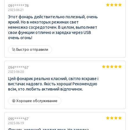
091*****78
2025-06-21
Этот фонарь действительно полезный, очень
яркий. Но в некоторых режимах свет
немножко сосредоточен. В целом, выполняет
свои функции отлично и зарядка через USB
очень огонь!
🚀 Быстро отправили
094*****67
2025-06-20
Цей фонарик реально класний, світло яскраве і
вистачає надовго. Якість хороша! Рекомендую
всім, хто любить активний відпочинок.
🤩 Хорошее обслуживание
095*****67
2025-06-19