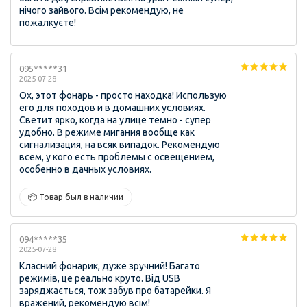
нічого зайвого. Всім рекомендую, не
пожалкуєте!
095*****31
2025-07-28
Ох, этот фонарь - просто находка! Использую
его для походов и в домашних условиях.
Светит ярко, когда на улице темно - супер
удобно. В режиме мигания вообще как
сигнализация, на всяк випадок. Рекомендую
всем, у кого есть проблемы с освещением,
особенно в дачных условиях.
📦 Товар был в наличии
094*****35
2025-07-28
Класний фонарик, дуже зручний! Багато
режимів, це реально круто. Від USB
заряджається, тож забув про батарейки. Я
вражений, рекомендую всім!