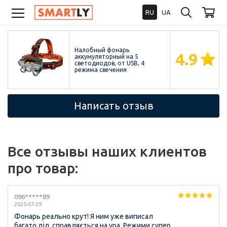
RU
UA
Налобный фонарь
4.9
аккумуляторный на 5
светодиодов, от USB, 4
режима свечения
Написать отзыв
Все отзывы наших клиентов
про товар:
096*****89
2025-07-29
Фонарь реально крут! Я ним уже виписал
багато діл, справляється на ура. Режими супер,