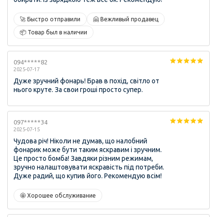
🚀 Быстро отправили
🤗 Вежливый продавец
📦 Товар был в наличии
094*****82
2025-07-17
Дуже зручний фонарь! Брав в похід, світло от
нього круте. За свои гроші просто супер.
097*****34
2025-07-15
Чудова річ! Ніколи не думав, що налобний
фонарик може бути таким яскравим і зручним.
Це просто бомба! Завдяки різним режимам,
зручно налаштовувати яскравість під потреби.
Дуже радий, що купив його. Рекомендую всім!
🤩 Хорошее обслуживание