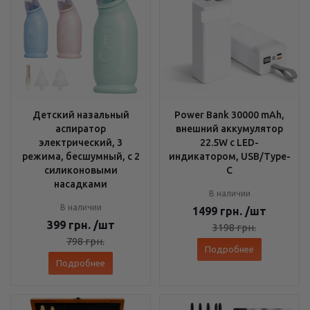
Детский назальный
Power Bank 30000 mAh,
аспиратор
внешний аккумулятор
электрический, 3
22.5W с LED-
режима, бесшумный, с 2
индикатором, USB/Type-
силиконовыми
C
насадками
В наличии
В наличии
1499
грн.
/шт
399
грн.
/шт
3198
грн.
798
грн.
Подробнее
Подробнее