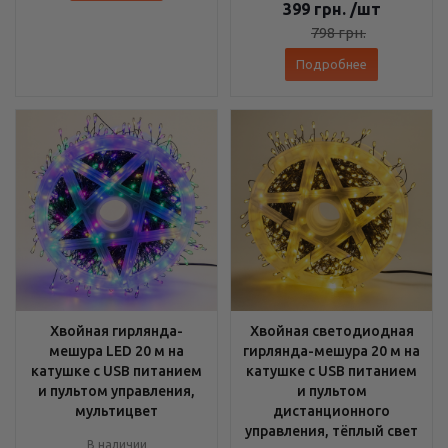
399
грн.
/шт
798
грн.
Подробнее
Хвойная гирлянда-
Хвойная светодиодная
мешура LED 20 м на
гирлянда-мешура 20 м на
катушке с USB питанием
катушке с USB питанием
и пультом управления,
и пультом
мультицвет
дистанционного
управления, тёплый свет
В наличии