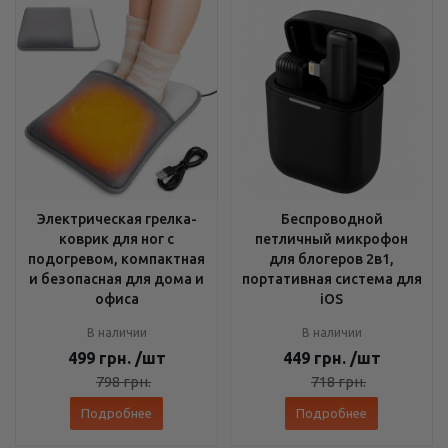
Электрическая грелка-
Беспроводной
коврик для ног с
петличный микрофон
подогревом, компактная
для блогеров 2в1,
и безопасная для дома и
портативная система для
офиса
iOS
В наличии
В наличии
499
грн.
/шт
449
грн.
/шт
798
грн.
718
грн.
Подробнее
Подробнее