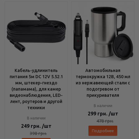
Кабель-удлинитель
Автомобильная
питания 5м DC 12V 5.52.1
термокружка 12В, 450 мл
мм, штекер-гнездо
из нержавеющей стали с
(папамама), для камер
подогревом от
видеонаблюдения, LED-
прикуривателя
лент, роутеров и другой
В наличии
техники
299
грн.
/шт
В наличии
478
грн.
249
грн.
/шт
Подробнее
398
грн.