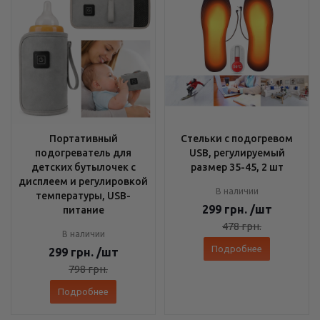
Портативный
Стельки с подогревом
подогреватель для
USB, регулируемый
детских бутылочек с
размер 35-45, 2 шт
дисплеем и регулировкой
В наличии
температуры, USB-
299
грн.
/шт
питание
478
грн.
В наличии
Подробнее
299
грн.
/шт
798
грн.
Подробнее