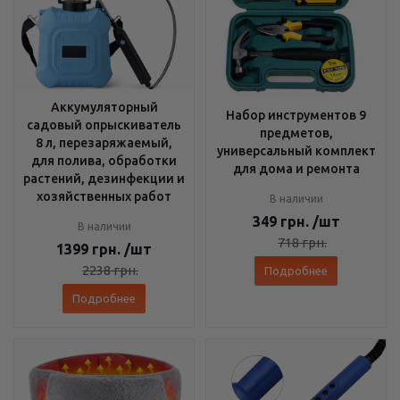
Аккумуляторный
Набор инструментов 9
садовый опрыскиватель
предметов,
8 л, перезаряжаемый,
универсальный комплект
для полива, обработки
для дома и ремонта
растений, дезинфекции и
хозяйственных работ
В наличии
349
грн.
/шт
В наличии
718
грн.
1399
грн.
/шт
2238
грн.
Подробнее
Подробнее