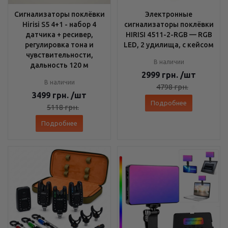
Сигнализаторы поклёвки
Электронные
Hirisi S5 4+1 - набор 4
сигнализаторы поклёвки
датчика + ресивер,
HIRISI 4511-2-RGB — RGB
регулировка тона и
LED, 2 удилища, с кейсом
чувствительности,
В наличии
дальность 120 м
2999
грн.
/шт
В наличии
4798
грн.
3499
грн.
/шт
Подробнее
5118
грн.
Подробнее