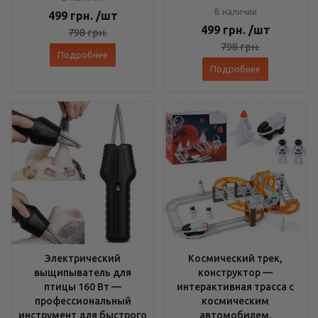
В наличии
499
грн.
/шт
499
грн.
/шт
798
грн.
798
грн.
Подробнее
Подробнее
Электрический
Космический трек,
выщипыватель для
конструктор —
птицы 160 Вт —
интерактивная трасса с
профессиональный
космическим
инструмент для быстрого
автомобилем,