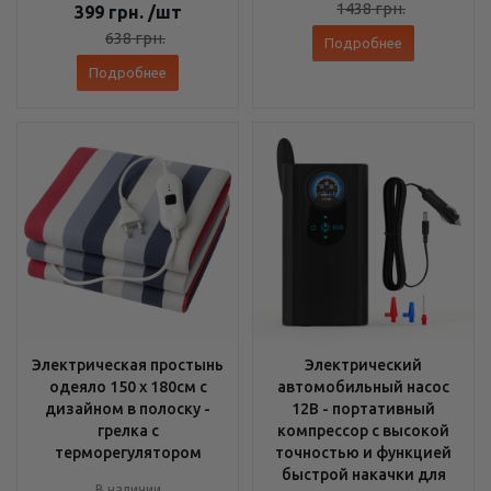
1438
грн.
399
грн.
/шт
638
грн.
Подробнее
Подробнее
Электрическая простынь
Электрический
одеяло 150 х 180см с
автомобильный насос
дизайном в полоску -
12В - портативный
грелка с
компрессор с высокой
терморегулятором
точностью и функцией
быстрой накачки для
В наличии