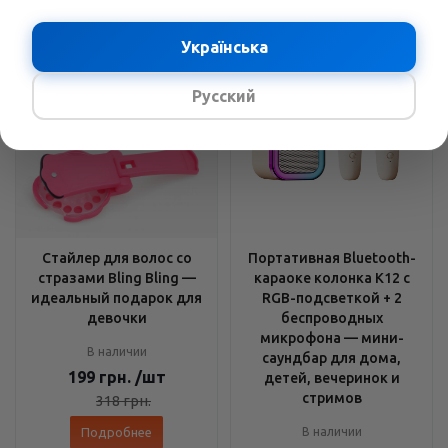
Українська
Русский
Стайлер для волос со
Портативная Bluetooth-
стразами Bling Bling —
караоке колонка K12 с
идеальный подарок для
RGB-подсветкой + 2
девочки
беспроводных
микрофона — мини-
В наличии
саундбар для дома,
199
грн.
/шт
детей, вечеринок и
стримов
318
грн.
Подробнее
В наличии