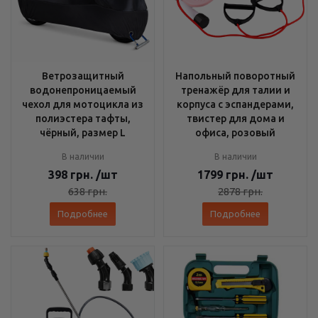
Ветрозащитный
Напольный поворотный
водонепроницаемый
тренажёр для талии и
чехол для мотоцикла из
корпуса с эспандерами,
полиэстера тафты,
твистер для дома и
чёрный, размер L
офиса, розовый
В наличии
В наличии
398
грн.
/шт
1799
грн.
/шт
638
грн.
2878
грн.
Подробнее
Подробнее