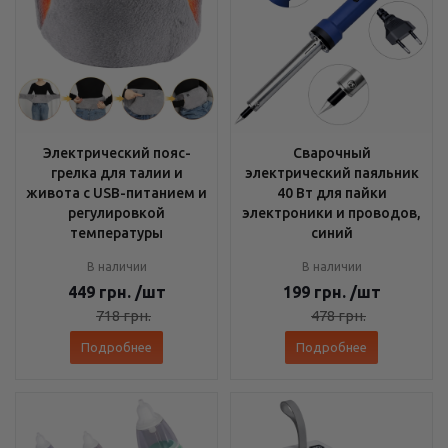
Электрический пояс-
Сварочный
грелка для талии и
электрический паяльник
живота с USB-питанием и
40 Вт для пайки
регулировкой
электроники и проводов,
температуры
синий
В наличии
В наличии
449
грн.
/шт
199
грн.
/шт
718
грн.
478
грн.
Подробнее
Подробнее