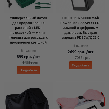
Универсальный лоток
HOCO J107 90000 mAh
для проращивания
Power Bank 22.5W с LED-
растений с LED-
лампой и цифровым
подсветкой — мини-
дисплеем, Быстрая
теплица для рассады с
зарядка PD20W/QC3.0
прозрачной крышкой
В наличии
В наличии
2699
грн.
/шт
899
грн.
/шт
7038
грн.
1438
грн.
Подробнее
Подробнее