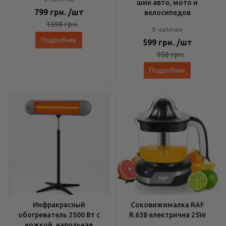
шин авто, мото и
799
грн.
/шт
велосипедов
1598
грн.
В наличии
Подробнее
599
грн.
/шт
958
грн.
Подробнее
Инфракрасный
Соковижималка RAF
обогреватель 2500 Вт с
R.638 електрична 25W
ножкой, напольная