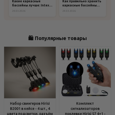
Какие каркасные
Как правильно хранить
бассейны лучше: Intex
каркасные бассейны
или Bestway?
зимой: пошаговая
24.03.2026
24.03.2026
инструкция и
рекомендации
🛍️ Популярные товары
Набор свингеров Hirisi
Комплект
B2001 в кейсе - 4 шт., 4
сигнализаторов
цвета подсветки, разъём
поклевки Hirisi S7 4+1 -