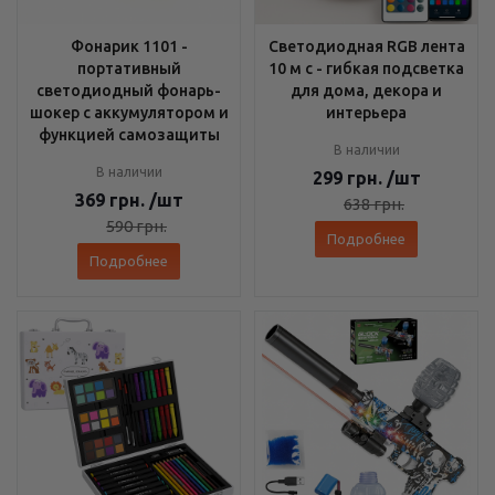
Фонарик 1101 -
Светодиодная RGB лента
портативный
10 м с - гибкая подсветка
светодиодный фонарь-
для дома, декора и
шокер с аккумулятором и
интерьера
функцией самозащиты
В наличии
В наличии
299
грн.
/шт
369
грн.
/шт
638
грн.
590
грн.
Подробнее
Подробнее