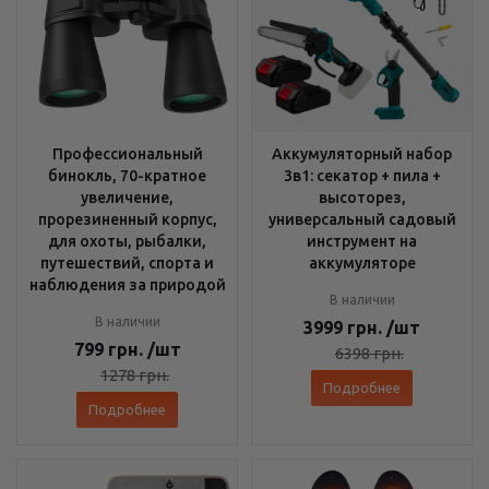
Профессиональный
Аккумуляторный набор
бинокль, 70-кратное
3в1: секатор + пила +
увеличение,
высоторез,
прорезиненный корпус,
универсальный садовый
для охоты, рыбалки,
инструмент на
путешествий, спорта и
аккумуляторе
наблюдения за природой
В наличии
В наличии
3999
грн.
/шт
799
грн.
/шт
6398
грн.
1278
грн.
Подробнее
Подробнее