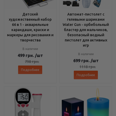
Детский
Автомат-пистолет с
художественный набор
гелевыми шариками
66 в 1 - акварельные
Water Gun - орбибольный
карандаши, краски и
бластер для мальчиков,
маркеры для рисования и
безопасный водный
творчества
пистолет для активных
игр
В наличии
В наличии
499
грн.
/шт
699
грн.
/шт
798
грн.
1118
грн.
Подробнее
Подробнее