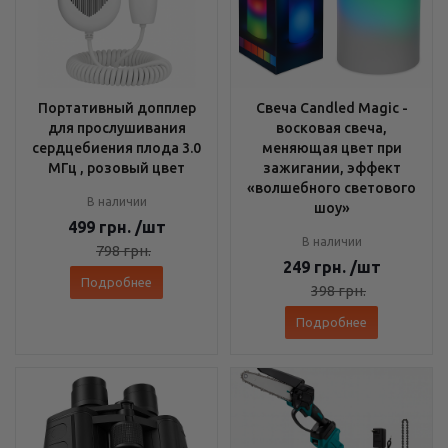
Портативный допплер
Свеча Candled Magic -
для прослушивания
восковая свеча,
сердцебиения плода 3.0
меняющая цвет при
МГц , розовый цвет
зажигании, эффект
«волшебного светового
В наличии
шоу»
499
грн.
/шт
В наличии
798
грн.
249
грн.
/шт
Подробнее
398
грн.
Подробнее