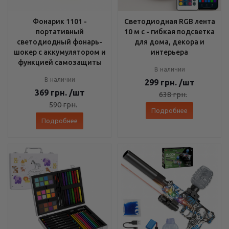
Фонарик 1101 -
Светодиодная RGB лента
портативный
10 м с - гибкая подсветка
светодиодный фонарь-
для дома, декора и
шокер с аккумулятором и
интерьера
функцией самозащиты
В наличии
В наличии
299
грн.
/шт
369
грн.
/шт
638
грн.
590
грн.
Подробнее
Подробнее