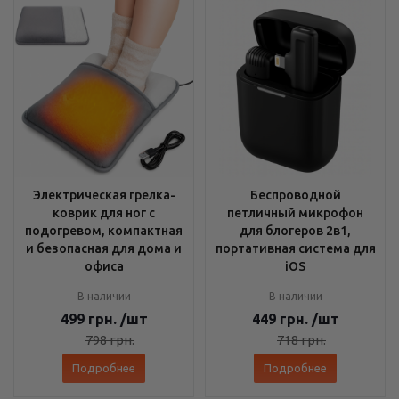
Электрическая грелка-
Беспроводной
коврик для ног с
петличный микрофон
подогревом, компактная
для блогеров 2в1,
и безопасная для дома и
портативная система для
офиса
iOS
В наличии
В наличии
499
грн.
/шт
449
грн.
/шт
798
грн.
718
грн.
Подробнее
Подробнее