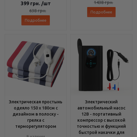
1438
грн.
399
грн.
/шт
638
грн.
Подробнее
Подробнее
Электрическая простынь
Электрический
одеяло 150 х 180см с
автомобильный насос
дизайном в полоску -
12В - портативный
грелка с
компрессор с высокой
терморегулятором
точностью и функцией
быстрой накачки для
В наличии