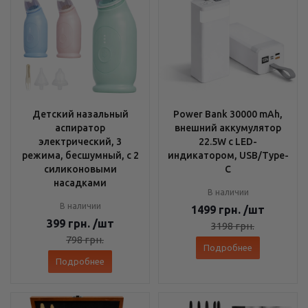
Детский назальный
Power Bank 30000 mAh,
аспиратор
внешний аккумулятор
электрический, 3
22.5W с LED-
режима, бесшумный, с 2
индикатором, USB/Type-
силиконовыми
C
насадками
В наличии
В наличии
1499
грн.
/шт
399
грн.
/шт
3198
грн.
798
грн.
Подробнее
Подробнее