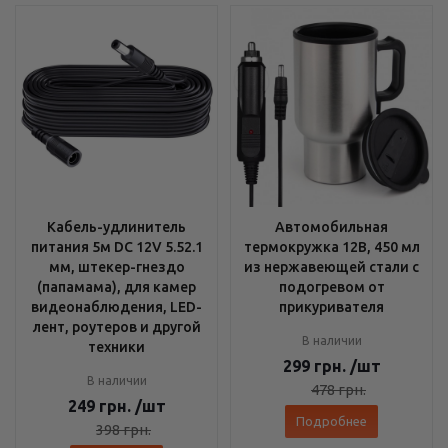
Кабель-удлинитель
Автомобильная
питания 5м DC 12V 5.52.1
термокружка 12В, 450 мл
мм, штекер-гнездо
из нержавеющей стали с
(папамама), для камер
подогревом от
видеонаблюдения, LED-
прикуривателя
лент, роутеров и другой
В наличии
техники
299
грн.
/шт
В наличии
478
грн.
249
грн.
/шт
Подробнее
398
грн.