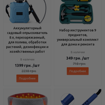
Аккумуляторный
Набор инструментов 9
садовый опрыскиватель
предметов,
8 л, перезаряжаемый,
универсальный комплект
для полива, обработки
для дома и ремонта
растений, дезинфекции и
хозяйственных работ
В наличии
349
грн.
/шт
В наличии
718
грн.
1399
грн.
/шт
2238
грн.
Подробнее
Подробнее