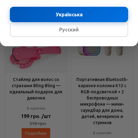
Українська
Русский
Стайлер для волос со
Портативная Bluetooth-
стразами Bling Bling —
караоке колонка K12 с
идеальный подарок для
RGB-подсветкой + 2
девочки
беспроводных
микрофона — мини-
В наличии
саундбар для дома,
199
грн.
/шт
детей, вечеринок и
стримов
318
грн.
Подробнее
В наличии