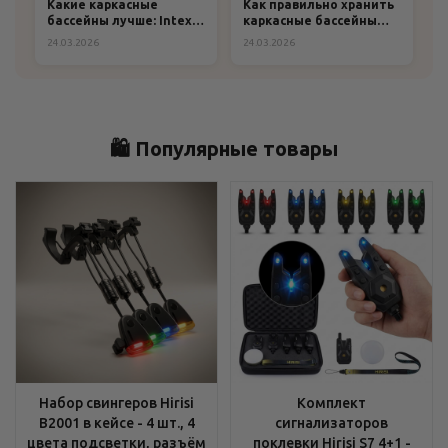
Какие каркасные
Как правильно хранить
бассейны лучше: Intex
каркасные бассейны
или Bestway?
зимой: пошаговая
24.03.2026
24.03.2026
инструкция и
рекомендации
🛍️ Популярные товары
Набор свингеров Hirisi
Комплект
B2001 в кейсе - 4 шт., 4
сигнализаторов
цвета подсветки, разъём
поклевки Hirisi S7 4+1 -