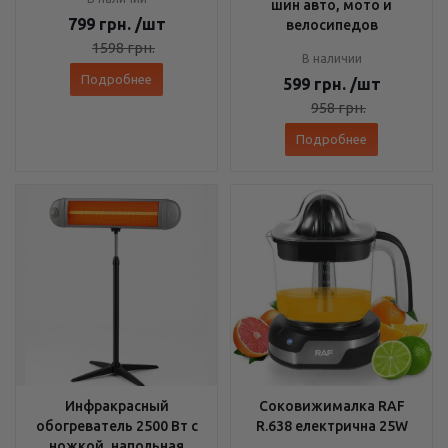
шин авто, мото и
799
грн.
/шт
велосипедов
1598
грн.
В наличии
Подробнее
599
грн.
/шт
958
грн.
Подробнее
Инфракрасный
Соковижималка RAF
обогреватель 2500 Вт с
R.638 електрична 25W
ножкой, напольная