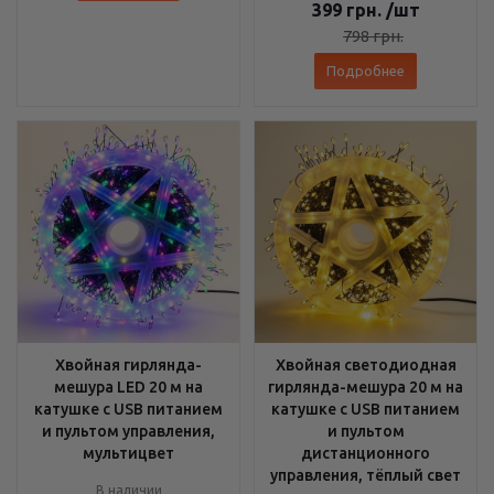
399
грн.
/шт
798
грн.
Подробнее
Хвойная гирлянда-
Хвойная светодиодная
мешура LED 20 м на
гирлянда-мешура 20 м на
катушке с USB питанием
катушке с USB питанием
и пультом управления,
и пультом
мультицвет
дистанционного
управления, тёплый свет
В наличии