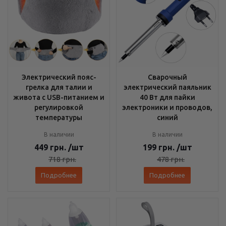
Электрический пояс-
Сварочный
грелка для талии и
электрический паяльник
живота с USB-питанием и
40 Вт для пайки
регулировкой
электроники и проводов,
температуры
синий
В наличии
В наличии
449
грн.
/шт
199
грн.
/шт
718
грн.
478
грн.
Подробнее
Подробнее