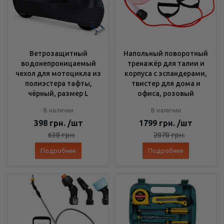
Ветрозащитный
Напольный поворотный
водонепроницаемый
тренажёр для талии и
чехол для мотоцикла из
корпуса с эспандерами,
полиэстера тафты,
твистер для дома и
чёрный, размер L
офиса, розовый
В наличии
В наличии
398
грн.
/шт
1799
грн.
/шт
638
грн.
2878
грн.
Подробнее
Подробнее