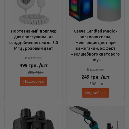
Портативный допплер
Свеча Candled Magic -
для прослушивания
восковая свеча,
сердцебиения плода 3.0
меняющая цвет при
МГц , розовый цвет
зажигании, эффект
«волшебного светового
В наличии
шоу»
499
грн.
/шт
В наличии
798
грн.
249
грн.
/шт
Подробнее
398
грн.
Подробнее