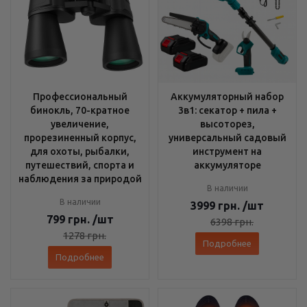
Профессиональный
Аккумуляторный набор
бинокль, 70-кратное
3в1: секатор + пила +
увеличение,
высоторез,
прорезиненный корпус,
универсальный садовый
для охоты, рыбалки,
инструмент на
путешествий, спорта и
аккумуляторе
наблюдения за природой
В наличии
В наличии
3999
грн.
/шт
799
грн.
/шт
6398
грн.
1278
грн.
Подробнее
Подробнее