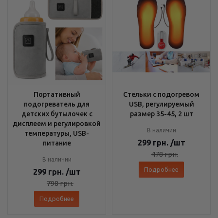
Портативный
Стельки с подогревом
подогреватель для
USB, регулируемый
детских бутылочек с
размер 35-45, 2 шт
дисплеем и регулировкой
В наличии
температуры, USB-
299
грн.
/шт
питание
478
грн.
В наличии
Подробнее
299
грн.
/шт
798
грн.
Подробнее