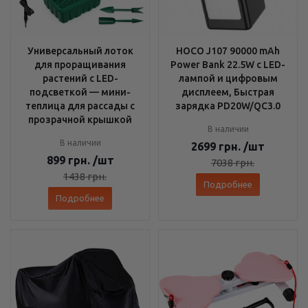
Универсальный лоток
HOCO J107 90000 mAh
для проращивания
Power Bank 22.5W с LED-
растений с LED-
лампой и цифровым
подсветкой — мини-
дисплеем, Быстрая
теплица для рассады с
зарядка PD20W/QC3.0
прозрачной крышкой
В наличии
В наличии
2699
грн.
/шт
899
грн.
/шт
7038
грн.
1438
грн.
Подробнее
Подробнее