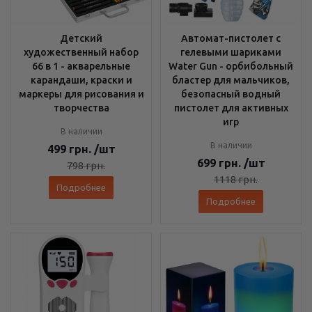
Детский
Автомат-пистолет с
художественный набор
гелевыми шариками
66 в 1 - акварельные
Water Gun - орбибольный
карандаши, краски и
бластер для мальчиков,
маркеры для рисования и
безопасный водный
творчества
пистолет для активных
игр
В наличии
В наличии
499
грн.
/шт
699
грн.
/шт
798
грн.
1118
грн.
Подробнее
Подробнее