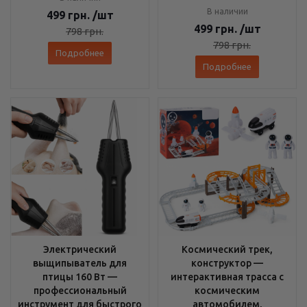
В наличии
499
грн.
/шт
499
грн.
/шт
798
грн.
798
грн.
Подробнее
Подробнее
Электрический
Космический трек,
выщипыватель для
конструктор —
птицы 160 Вт —
интерактивная трасса с
профессиональный
космическим
инструмент для быстрого
автомобилем,