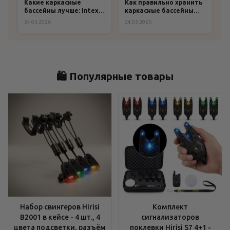
Какие каркасные
Как правильно хранить
бассейны лучше: Intex
каркасные бассейны
или Bestway?
зимой: пошаговая
24.03.2026
24.03.2026
инструкция и
рекомендации
🛍️ Популярные товары
Набор свингеров Hirisi
Комплект
B2001 в кейсе - 4 шт., 4
сигнализаторов
цвета подсветки, разъём
поклевки Hirisi S7 4+1 -