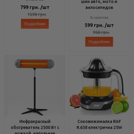
шин авто, мото и
799
грн.
/шт
велосипедов
1598
грн.
В наличии
Подробнее
599
грн.
/шт
958
грн.
Подробнее
Инфракрасный
Соковижималка RAF
обогреватель 2500 Вт с
R.638 електрична 25W
ножкой, напольная