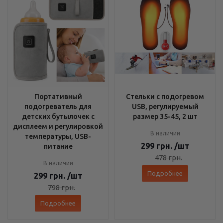
Портативный
Стельки с подогревом
подогреватель для
USB, регулируемый
детских бутылочек с
размер 35-45, 2 шт
дисплеем и регулировкой
В наличии
температуры, USB-
299
грн.
/шт
питание
478
грн.
В наличии
Подробнее
299
грн.
/шт
798
грн.
Подробнее