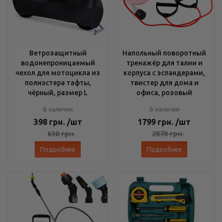
Ветрозащитный
Напольный поворотный
водонепроницаемый
тренажёр для талии и
чехол для мотоцикла из
корпуса с эспандерами,
полиэстера тафты,
твистер для дома и
чёрный, размер L
офиса, розовый
В наличии
В наличии
398
грн.
/шт
1799
грн.
/шт
638
грн.
2878
грн.
Подробнее
Подробнее