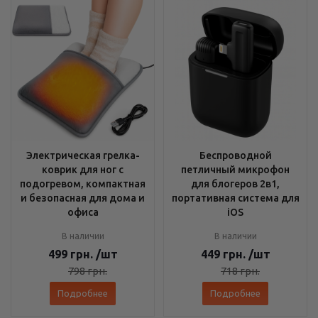
Электрическая грелка-
Беспроводной
коврик для ног с
петличный микрофон
подогревом, компактная
для блогеров 2в1,
и безопасная для дома и
портативная система для
офиса
iOS
В наличии
В наличии
499
грн.
/шт
449
грн.
/шт
798
грн.
718
грн.
Подробнее
Подробнее