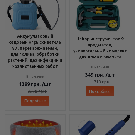
Аккумуляторный
Набор инструментов 9
садовый опрыскиватель
предметов,
8 л, перезаряжаемый,
универсальный комплект
для полива, обработки
для дома и ремонта
растений, дезинфекции и
хозяйственных работ
В наличии
349
грн.
/шт
В наличии
718
грн.
1399
грн.
/шт
2238
грн.
Подробнее
Подробнее