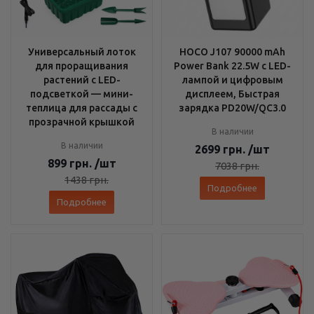
Универсальный лоток
HOCO J107 90000 mAh
для проращивания
Power Bank 22.5W с LED-
растений с LED-
лампой и цифровым
подсветкой — мини-
дисплеем, Быстрая
теплица для рассады с
зарядка PD20W/QC3.0
прозрачной крышкой
В наличии
В наличии
2699
грн.
/шт
899
грн.
/шт
7038
грн.
1438
грн.
Подробнее
Подробнее