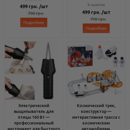
В наличии
499
грн.
/шт
499
грн.
/шт
798
грн.
798
грн.
Подробнее
Подробнее
Электрический
Космический трек,
выщипыватель для
конструктор —
птицы 160 Вт —
интерактивная трасса с
профессиональный
космическим
инструмент для быстрого
автомобилем,