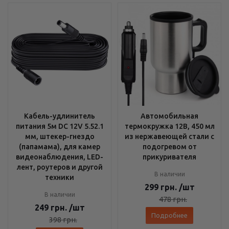
Кабель-удлинитель
Автомобильная
питания 5м DC 12V 5.52.1
термокружка 12В, 450 мл
мм, штекер-гнездо
из нержавеющей стали с
(папамама), для камер
подогревом от
видеонаблюдения, LED-
прикуривателя
лент, роутеров и другой
В наличии
техники
299
грн.
/шт
В наличии
478
грн.
249
грн.
/шт
Подробнее
398
грн.