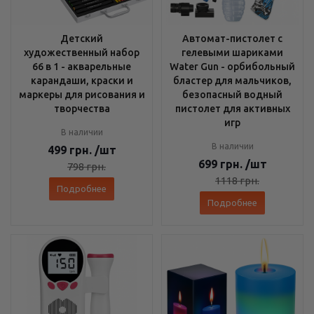
Детский
Автомат-пистолет с
художественный набор
гелевыми шариками
66 в 1 - акварельные
Water Gun - орбибольный
карандаши, краски и
бластер для мальчиков,
маркеры для рисования и
безопасный водный
творчества
пистолет для активных
игр
В наличии
В наличии
499
грн.
/шт
699
грн.
/шт
798
грн.
1118
грн.
Подробнее
Подробнее