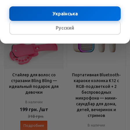
Українська
Русский
Стайлер для волос со
Портативная Bluetooth-
стразами Bling Bling —
караоке колонка K12 с
идеальный подарок для
RGB-подсветкой + 2
девочки
беспроводных
микрофона — мини-
В наличии
саундбар для дома,
199
грн.
/шт
детей, вечеринок и
стримов
318
грн.
Подробнее
В наличии