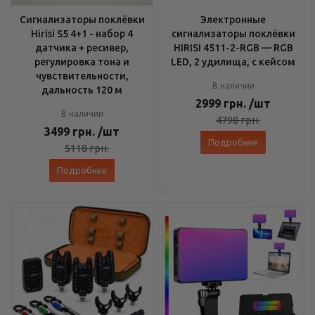
Сигнализаторы поклёвки
Электронные
Hirisi S5 4+1 - набор 4
сигнализаторы поклёвки
датчика + ресивер,
HIRISI 4511-2-RGB — RGB
регулировка тона и
LED, 2 удилища, с кейсом
чувствительности,
В наличии
дальность 120 м
2999
грн.
/шт
В наличии
4798
грн.
3499
грн.
/шт
Подробнее
5118
грн.
Подробнее