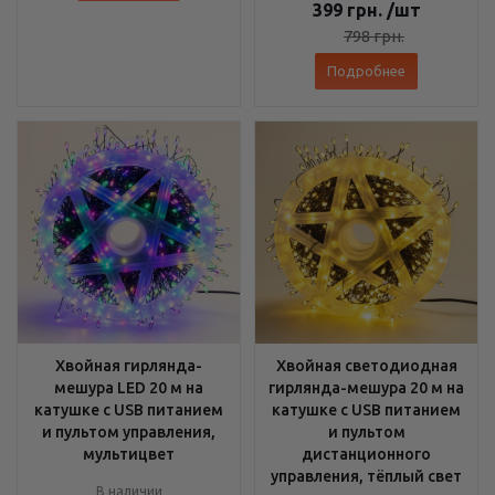
399
грн.
/шт
798
грн.
Подробнее
Хвойная гирлянда-
Хвойная светодиодная
мешура LED 20 м на
гирлянда-мешура 20 м на
катушке с USB питанием
катушке с USB питанием
и пультом управления,
и пультом
мультицвет
дистанционного
управления, тёплый свет
В наличии