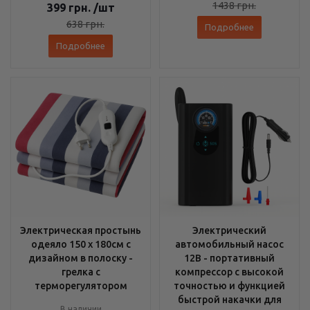
1438
грн.
399
грн.
/шт
638
грн.
Подробнее
Подробнее
Электрическая простынь
Электрический
одеяло 150 х 180см с
автомобильный насос
дизайном в полоску -
12В - портативный
грелка с
компрессор с высокой
терморегулятором
точностью и функцией
быстрой накачки для
В наличии