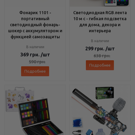
Фонарик 1101 -
Светодиодная RGB лента
портативный
10 м с - гибкая подсветка
светодиодный фонарь-
для дома, декора и
шокер с аккумулятором и
интерьера
функцией самозащиты
В наличии
В наличии
299
грн.
/шт
369
грн.
/шт
638
грн.
590
грн.
Подробнее
Подробнее