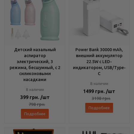
Детский назальный
Power Bank 30000 mAh,
аспиратор
внешний аккумулятор
электрический, 3
22.5W с LED-
режима, бесшумный, с 2
индикатором, USB/Type-
силиконовыми
C
насадками
В наличии
В наличии
1499
грн.
/шт
399
грн.
/шт
3198
грн.
798
грн.
Подробнее
Подробнее