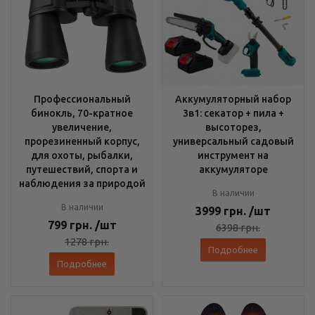
Профессиональный
Аккумуляторный набор
бинокль, 70-кратное
3в1: секатор + пила +
увеличение,
высоторез,
прорезиненный корпус,
универсальный садовый
для охоты, рыбалки,
инструмент на
путешествий, спорта и
аккумуляторе
наблюдения за природой
В наличии
В наличии
3999
грн.
/шт
799
грн.
/шт
6398
грн.
1278
грн.
Подробнее
Подробнее