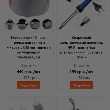
Электрический пояс-
Сварочный
грелка для талии и
электрический паяльник
живота с USB-питанием и
40 Вт для пайки
регулировкой
электроники и проводов,
температуры
синий
В наличии
В наличии
449
грн.
/шт
199
грн.
/шт
718
грн.
478
грн.
Подробнее
Подробнее