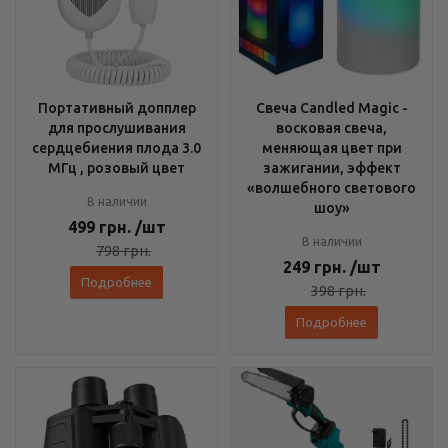
Портативный допплер
Свеча Candled Magic -
для прослушивания
восковая свеча,
сердцебиения плода 3.0
меняющая цвет при
МГц , розовый цвет
зажигании, эффект
«волшебного светового
В наличии
шоу»
499
грн.
/шт
В наличии
798
грн.
249
грн.
/шт
Подробнее
398
грн.
Подробнее