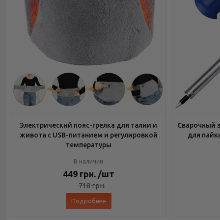
Электрический пояс-грелка для талии и
Сварочный э
живота с USB-питанием и регулировкой
для пайк
температуры
В наличии
449
грн.
/шт
718
грн.
Подробнее