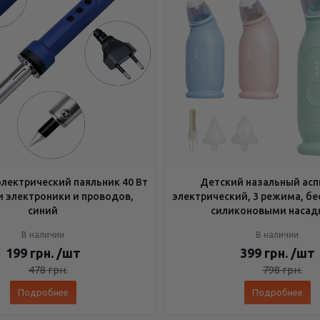
лектрический паяльник 40 Вт
Детский назальный асп
и электроники и проводов,
электрический, 3 режима, бе
синий
силиконовыми насад
В наличии
В наличии
199
грн.
/шт
399
грн.
/шт
478
грн.
798
грн.
Подробнее
Подробнее