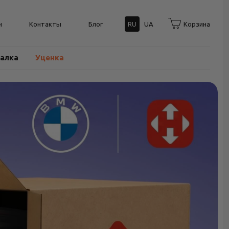
н
Контакты
Блог
RU
UA
Корзина
балка
Уценка