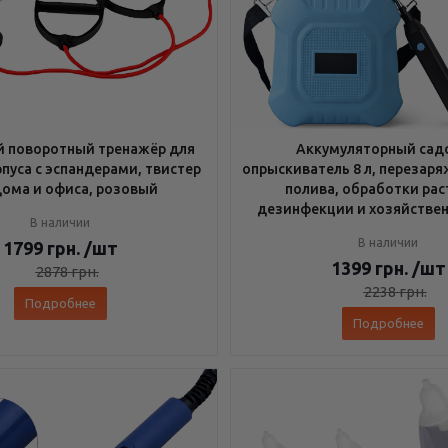
 поворотный тренажёр для
Аккумуляторный сад
рпуса с эспандерами, твистер
опрыскиватель 8 л, перезар
дома и офиса, розовый
полива, обработки рас
дезинфекции и хозяйствен
В наличии
В наличии
1799
грн.
/шт
1399
грн.
/шт
2878
грн.
2238
грн.
Подробнее
Подробнее