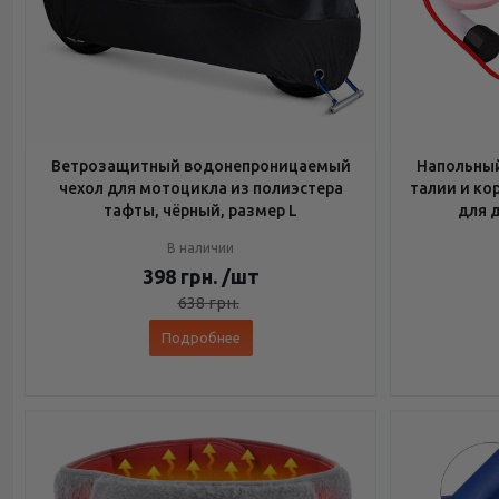
Ветрозащитный водонепроницаемый
Напольный
чехол для мотоцикла из полиэстера
талии и ко
тафты, чёрный, размер L
для 
В наличии
398
грн.
/шт
638
грн.
Подробнее