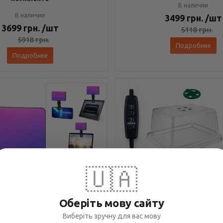
В наличии
В наличии
3499
грн.
/шт
3699
грн.
/шт
5118
грн.
5918
грн.
Подробнее
Подробнее
🇺🇦
Оберіть мову сайту
Виберіть зручну для вас мову