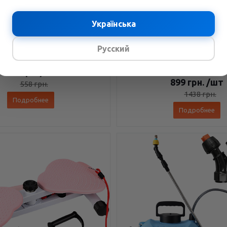
а прищепке 140 RGB LED —
Универсальный лоток для п
Українська
рная, 8 Вт, 2500K-9000K, до
растений с LED-подсветко
1150 люкс
теплица для рассады с п
Русский
крышкой
В наличии
В наличии
349
грн.
/шт
899
грн.
/шт
558
грн.
1438
грн.
Подробнее
Подробнее