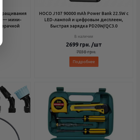
роращивания
HOCO J107 90000 mAh Power Bank 22.5W с
й — мини-
LED-лампой и цифровым дисплеем,
розрачной
Быстрая зарядка PD20W/QC3.0
В наличии
2699
грн.
/шт
7038
грн.
Подробнее