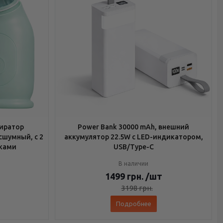
иратор
Power Bank 30000 mAh, внешний
сшумный, с 2
аккумулятор 22.5W с LED-индикатором,
ками
USB/Type-C
В наличии
1499
грн.
/шт
3198
грн.
Подробнее