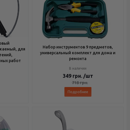
овый
Набор инструментов 9 предметов,
яжаемый, для
универсальный комплект для дома и
тений,
ремонта
ных работ
В наличии
349
грн.
/шт
718
грн.
Подробнее