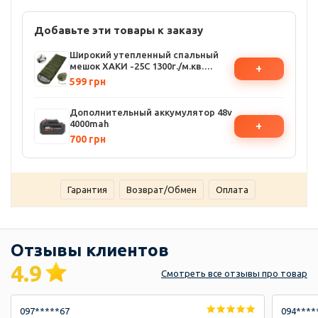
Добавьте эти товары к заказу
Широкий утепленный спальный
мешок ХАКИ -25C 1300г./м.кв.
+
Спальник на холофайбере,
599 грн
водонепроницаемый
Дополнительный аккумулятор 48v
4000mah
+
700 грн
Гарантия
Возврат/Обмен
Оплата
Отзывы клиентов
4.9
Смотреть
все отзывы
про товар
097*****67
094****