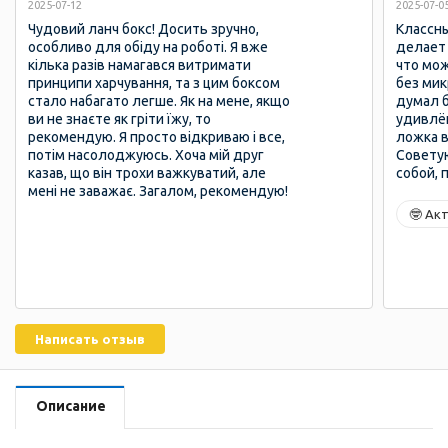
2025-07-12
2025-07-0
Чудовий ланч бокс! Досить зручно,
Классны
особливо для обіду на роботі. Я вже
делает 
кілька разів намагався витримати
что мож
принципи харчування, та з цим боксом
без мик
стало набагато легше. Як на мене, якщо
думал б
ви не знаєте як гріти їжу, то
удивлён
рекомендую. Я просто відкриваю і все,
ложка в
потім насолоджуюсь. Хоча мій друг
Советую
казав, що він трохи важкуватий, але
собой, 
мені не заважає. Загалом, рекомендую!
🤓 Ак
Написать отзыв
Описание