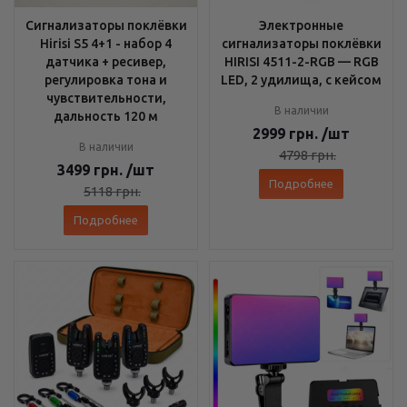
Сигнализаторы поклёвки
Электронные
Hirisi S5 4+1 - набор 4
сигнализаторы поклёвки
датчика + ресивер,
HIRISI 4511-2-RGB — RGB
регулировка тона и
LED, 2 удилища, с кейсом
чувствительности,
В наличии
дальность 120 м
2999
грн.
/шт
В наличии
4798
грн.
3499
грн.
/шт
Подробнее
5118
грн.
Подробнее