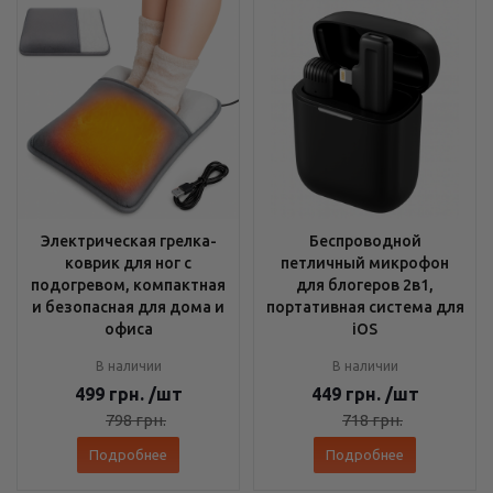
Электрическая грелка-
Беспроводной
коврик для ног с
петличный микрофон
подогревом, компактная
для блогеров 2в1,
и безопасная для дома и
портативная система для
офиса
iOS
В наличии
В наличии
499
грн.
/шт
449
грн.
/шт
798
грн.
718
грн.
Подробнее
Подробнее