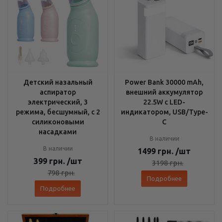
Детский назальный
Power Bank 30000 mAh,
аспиратор
внешний аккумулятор
электрический, 3
22.5W с LED-
режима, бесшумный, с 2
индикатором, USB/Type-
силиконовыми
C
насадками
В наличии
В наличии
1499
грн.
/шт
399
грн.
/шт
3198
грн.
798
грн.
Подробнее
Подробнее