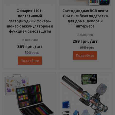
Фонарик 1101 -
Светодиодная RGB лента
портативный
10 м с - гибкая подсветка
светодиодный фонарь-
для дома, декора и
шокер с аккумулятором и
интерьера
функцией самозащиты
В наличии
В наличии
299
грн.
/шт
369
грн.
/шт
638
грн.
590
грн.
Подробнее
Подробнее