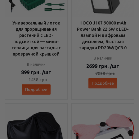
Универсальный лоток
HOCO J107 90000 mAh
для проращивания
Power Bank 22.5W с LED-
растений с LED-
лампой и цифровым
подсветкой — мини-
дисплеем, Быстрая
теплица для рассады с
зарядка PD20W/QC3.0
прозрачной крышкой
В наличии
В наличии
2699
грн.
/шт
899
грн.
/шт
7038
грн.
1438
грн.
Подробнее
Подробнее