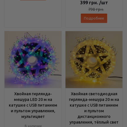
399
грн.
/шт
798
грн.
Подробнее
Хвойная гирлянда-
Хвойная светодиодная
мешура LED 20 м на
гирлянда-мешура 20 м на
катушке с USB питанием
катушке с USB питанием
и пультом управления,
и пультом
мультицвет
дистанционного
управления, тёплый свет
В наличии