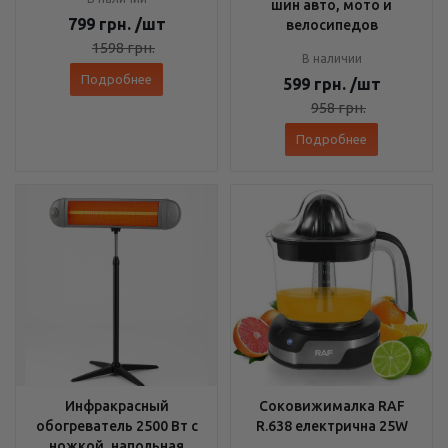
шин авто, мото и
799
грн.
/шт
велосипедов
1598
грн.
В наличии
Подробнее
599
грн.
/шт
958
грн.
Подробнее
Инфракрасный
Соковижималка RAF
обогреватель 2500 Вт с
R.638 електрична 25W
ножкой, напольная