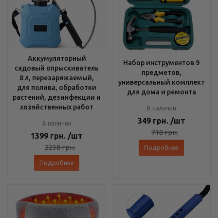
Аккумуляторный
Набор инструментов 9
садовый опрыскиватель
предметов,
8 л, перезаряжаемый,
универсальный комплект
для полива, обработки
для дома и ремонта
растений, дезинфекции и
хозяйственных работ
В наличии
349
грн.
/шт
В наличии
718
грн.
1399
грн.
/шт
2238
грн.
Подробнее
Подробнее