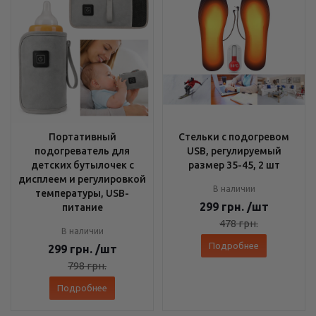
Портативный
Стельки с подогревом
подогреватель для
USB, регулируемый
детских бутылочек с
размер 35-45, 2 шт
дисплеем и регулировкой
В наличии
температуры, USB-
299
грн.
/шт
питание
478
грн.
В наличии
Подробнее
299
грн.
/шт
798
грн.
Подробнее