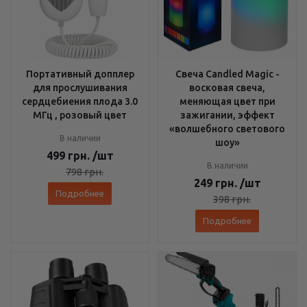
Портативный допплер
Свеча Candled Magic -
для прослушивания
восковая свеча,
сердцебиения плода 3.0
меняющая цвет при
МГц , розовый цвет
зажигании, эффект
«волшебного светового
В наличии
шоу»
499
грн.
/шт
В наличии
798
грн.
249
грн.
/шт
Подробнее
398
грн.
Подробнее