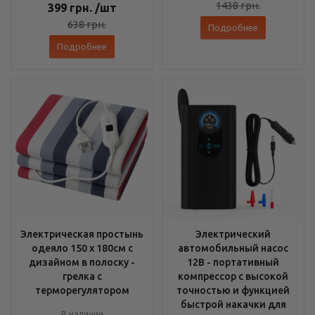
1438
грн.
399
грн.
/шт
638
грн.
Подробнее
Подробнее
Электрическая простынь
Электрический
одеяло 150 х 180см с
автомобильный насос
дизайном в полоску -
12В - портативный
грелка с
компрессор с высокой
терморегулятором
точностью и функцией
быстрой накачки для
В наличии