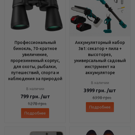
Профессиональный
Аккумуляторный набор
бинокль, 70-кратное
3в1: секатор + пила +
увеличение,
высоторез,
прорезиненный корпус,
универсальный садовый
для охоты, рыбалки,
инструмент на
путешествий, спорта и
аккумуляторе
наблюдения за природой
В наличии
В наличии
3999
грн.
/шт
799
грн.
/шт
6398
грн.
1278
грн.
Подробнее
Подробнее