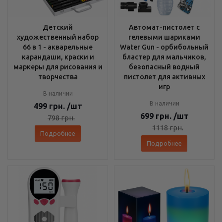
Детский
Автомат-пистолет с
художественный набор
гелевыми шариками
66 в 1 - акварельные
Water Gun - орбибольный
карандаши, краски и
бластер для мальчиков,
маркеры для рисования и
безопасный водный
творчества
пистолет для активных
игр
В наличии
В наличии
499
грн.
/шт
699
грн.
/шт
798
грн.
1118
грн.
Подробнее
Подробнее