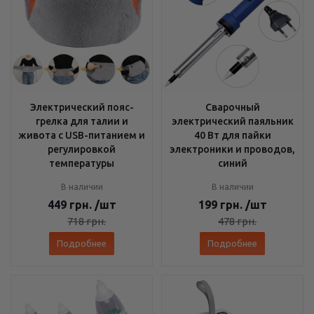
Электрический пояс-
Сварочный
грелка для талии и
электрический паяльник
живота с USB-питанием и
40 Вт для пайки
регулировкой
электроники и проводов,
температуры
синий
В наличии
В наличии
449
грн.
/шт
199
грн.
/шт
718
грн.
478
грн.
Подробнее
Подробнее