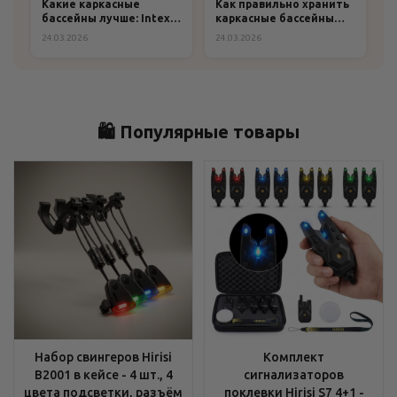
Какие каркасные
Как правильно хранить
бассейны лучше: Intex
каркасные бассейны
или Bestway?
зимой: пошаговая
24.03.2026
24.03.2026
инструкция и
рекомендации
🛍️ Популярные товары
Набор свингеров Hirisi
Комплект
B2001 в кейсе - 4 шт., 4
сигнализаторов
цвета подсветки, разъём
поклевки Hirisi S7 4+1 -