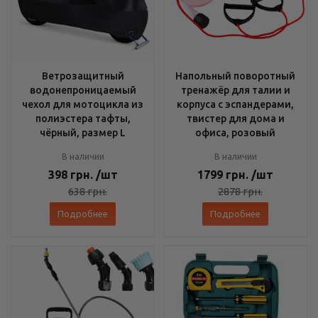
Ветрозащитный
Напольный поворотный
водонепроницаемый
тренажёр для талии и
чехол для мотоцикла из
корпуса с эспандерами,
полиэстера тафты,
твистер для дома и
чёрный, размер L
офиса, розовый
В наличии
В наличии
398
грн.
/шт
1799
грн.
/шт
638
грн.
2878
грн.
Подробнее
Подробнее