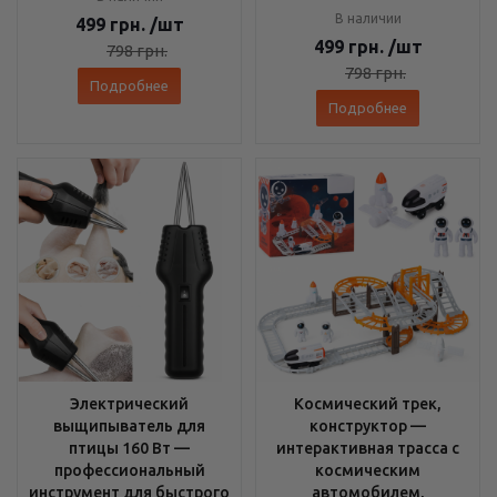
В наличии
499
грн.
/шт
499
грн.
/шт
798
грн.
798
грн.
Подробнее
Подробнее
Электрический
Космический трек,
выщипыватель для
конструктор —
птицы 160 Вт —
интерактивная трасса с
профессиональный
космическим
инструмент для быстрого
автомобилем,