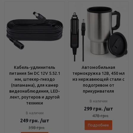
Кабель-удлинитель
Автомобильная
питания 5м DC 12V 5.52.1
термокружка 12В, 450 мл
мм, штекер-гнездо
из нержавеющей стали с
(папамама), для камер
подогревом от
видеонаблюдения, LED-
прикуривателя
лент, роутеров и другой
В наличии
техники
299
грн.
/шт
В наличии
478
грн.
249
грн.
/шт
Подробнее
398
грн.