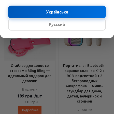
Українська
Русский
Стайлер для волос со
Портативная Bluetooth-
стразами Bling Bling —
караоке колонка K12 с
идеальный подарок для
RGB-подсветкой + 2
девочки
беспроводных
микрофона — мини-
В наличии
саундбар для дома,
199
грн.
/шт
детей, вечеринок и
стримов
318
грн.
Подробнее
В наличии