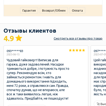
Гарантия
Возврат/Обмен
Оплата
Отзывы клиентов
4.9
Смотреть
все отзывы
про товар
093*****83
097****
2025-06-15
2025-07-0
Чудовий гайковерт! Виписав для
Цей гай
гаража, дуже задоволений. Насадки
викорис
тримаються добре, і потужність просто
жодних
супер. Рекомендую всім, хто
насадок
займається ремонтом. І навіть для
для пря
домашнього використання підходить,
має спр
мені 72 роки, а справляюся сам. Правда,
народив
спочатку думав, що не впораюся, але
було, т
все ж таки виявилось легше, ніж
якість н
здавалось. Придбайте, не пошкодуєте!
🚀 Бы